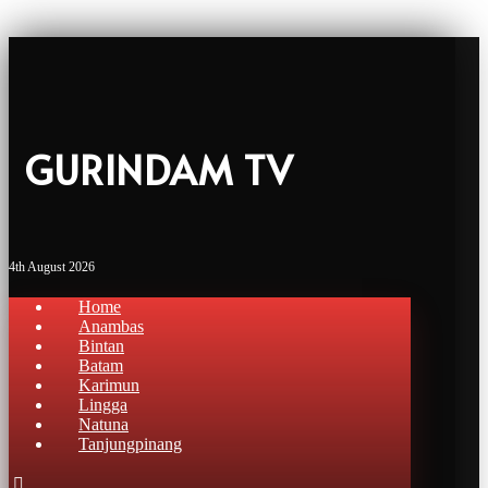
GURINDAM TV
4th August 2026
Home
Anambas
Bintan
Batam
Karimun
Lingga
Natuna
Tanjungpinang