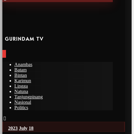
GURINDAM TV
Anambas
Batam
Bintan
Karimun
Lingga
Natuna
Tanjungpinang
Nasional
Politics
2023
July
18