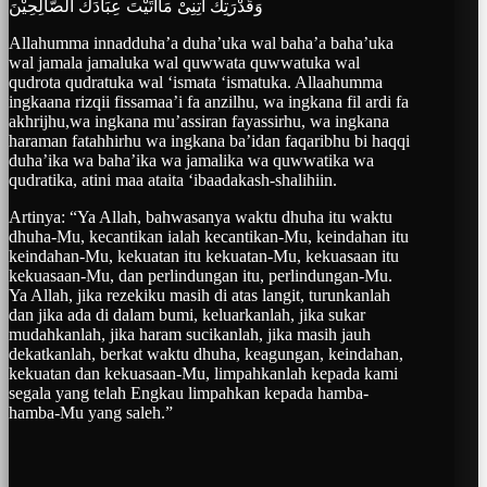
وَقُدْرَتِكَ آتِنِىْ مَآاَتَيْتَ عِبَادَكَ الصَّالِحِيْنَ
Allahumma innadduha’a duha’uka wal baha’a baha’uka
wal jamala jamaluka wal quwwata quwwatuka wal
qudrota qudratuka wal ‘ismata ‘ismatuka. Allaahumma
ingkaana rizqii fissamaa’i fa anzilhu, wa ingkana fil ardi fa
akhrijhu,wa ingkana mu’assiran fayassirhu, wa ingkana
haraman fatahhirhu wa ingkana ba’idan faqaribhu bi haqqi
duha’ika wa baha’ika wa jamalika wa quwwatika wa
qudratika, atini maa ataita ‘ibaadakash-shalihiin.
Artinya: “Ya Allah, bahwasanya waktu dhuha itu waktu
dhuha-Mu, kecantikan ialah kecantikan-Mu, keindahan itu
keindahan-Mu, kekuatan itu kekuatan-Mu, kekuasaan itu
kekuasaan-Mu, dan perlindungan itu, perlindungan-Mu.
Ya Allah, jika rezekiku masih di atas langit, turunkanlah
dan jika ada di dalam bumi, keluarkanlah, jika sukar
mudahkanlah, jika haram sucikanlah, jika masih jauh
dekatkanlah, berkat waktu dhuha, keagungan, keindahan,
kekuatan dan kekuasaan-Mu, limpahkanlah kepada kami
segala yang telah Engkau limpahkan kepada hamba-
hamba-Mu yang saleh.”