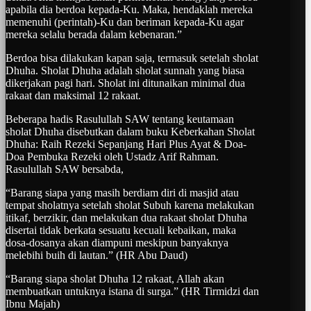
apabila dia berdoa kepada-Ku. Maka, hendaklah mereka
memenuhi (perintah)-Ku dan beriman kepada-Ku agar
mereka selalu berada dalam kebenaran.”
Berdoa bisa dilakukan kapan saja, termasuk setelah sholat
Dhuha. Sholat Dhuha adalah sholat sunnah yang biasa
dikerjakan pagi hari. Sholat ini ditunaikan minimal dua
rakaat dan maksimal 12 rakaat.
Beberapa hadis Rasulullah SAW tentang keutamaan
sholat Dhuha disebutkan dalam buku Keberkahan Sholat
Dhuha: Raih Rezeki Sepanjang Hari Plus Ayat & Doa-
Doa Pembuka Rezeki oleh Ustadz Arif Rahman.
Rasulullah SAW bersabda,
“Barang siapa yang masih berdiam diri di masjid atau
tempat sholatnya setelah sholat Subuh karena melakukan
itikaf, berzikir, dan melakukan dua rakaat sholat Dhuha
disertai tidak berkata sesuatu kecuali kebaikan, maka
dosa-dosanya akan diampuni meskipun banyaknya
melebihi buih di lautan.” (HR Abu Daud)
“Barang siapa sholat Dhuha 12 rakaat, Allah akan
membuatkan untuknya istana di surga.” (HR Tirmidzi dan
Ibnu Majah)