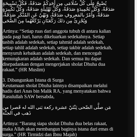
يُصْبِحُ علَى كُلِّ سُلَامَى مِن أَحَدِكُمْ صَدَقَةٌ، فَكُلُّ تَسْبِيحَةٍ
صَدَقَةٌ، وَكُلُّ تَحْمِيدَةٍ صَدَقَةٌ، وَكُلُّ تَهْلِيلَةٍ صَدَقَةٌ، وَكُلُّ تَكْبِيرَةٍ
صَدَقَةٌ، وَأَمْرٌ بالمَعروفِ صَدَقَةٌ، وَنَهْيٌ عَنِ المُنْكَرِ صَدَقَةٌ،
وَيُجْزِئُ مِن ذلكَ رَكْعَتَانِ يَرْكَعُهُما مِنَ الضُّحَى
Artinya: “Setiap ruas dari anggota tubuh di antara kalian
pada pagi hari, harus dikeluarkan sedekahnya. Setiap
tasbih adalah sedekah, setiap tahmid adalah sedekah,
setiap tahlil adalah sedekah, setiap takbir adalah sedekah,
menyuruh kebaikan adalah sedekah, dan mencegah
kemungkaran adalah sedekah. Dan semua itu dapat
disepadankan dengan mengerjakan sholat Dhuha dua
rakaat.” (HR Muslim)
3. Dibangunkan Istana di Surga
Keutamaan sholat Dhuha lainnya disampaikan melalui
hadis dari Anas bin Malik RA, yang menyatakan bahwa
Rasulullah SAW bersabda,
مَن صلَّى الضّحى ثِنْتَيْ عشرة ركعة بَنى الله له قَصرا من
ذَهب في الجنَّة
Artinya: “Barang siapa sholat Dhuha dua belas rakaat,
maka Allah akan membangun baginya istana dari emas di
surga.” (HR Tirmidzi dan Ibnu Majah)