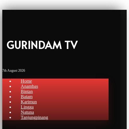
GURINDAM TV
7th August 2026
Home
Anambas
Bintan
Batam
Karimun
Lingga
Natuna
Tanjungpinang