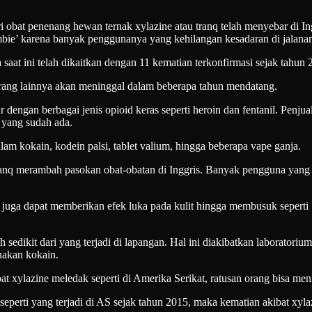
penenang hewan ternak xylazine atau tranq telah menyebar di Inggr
ombie’ karena banyak penggunanya yang kehilangan kesadaran di jalana
a saat ini telah dikaitkan dengan 11 kematian terkonfirmasi sejak tahun
 orang lainnya akan meninggal dalam beberapa tahun mendatang.
 dengan berbagai jenis opioid keras seperti heroin dan fentanil. Penj
 yang sudah ada.
m kokain, kodein palsi, tablet valium, hingga beberapa vape ganja.
anq merambah pasokan obat-obatan di Inggris. Banyak pengguna yang
ne juga dapat memberikan efek luka pada kulit hingga membusuk sepert
edikit dari yang terjadi di lapangan. Hal ini diakibatkan laboratorium
nakan kokain.
at xylazine meledak seperti di Amerika Serikat, ratusan orang bisa men
seperti yang terjadi di AS sejak tahun 2015, maka kematian akibat xyl