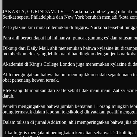
JAKARTA, GURINDAM. TV — Narkoba ‘zombie’ yang dibuat dari obat 
Serikat seperti Philadelphia dan New York berubah menjadi ‘kota z
Zat xylazine kini mulai ditemukan di Inggris. Narkoba tersebut hingg
Para ahli berpendapat hal ini hanya ‘puncak gunung es’ dan ratusan
Dikutip dari Daily Mail, ahli menemukan bahwa xylazine itu dicampur
memberikan efek yang lebih kuat dibandingkan dengan jenis narkoba
Akademisi di King’s College London juga menemukan xylazine di dala
Ahli mengingatkan bahwa hal ini menunjukkan sudah sejauh mana tr
obat penenang hewan ternak.
Efek yang ditimbulkan dari zat tersebut tidak main-main. Zat xylazi
darah.
Peneliti mengingatkan bahwa jumlah kematian 11 orang mungkin lebih s
orang termasuk dalam laporan toksikologi dinyatakan positif menggu
Dalam tulisan di jurnal Addiction, ahli memperingatkan bahwa jika ob
“Jika Inggris mengalami peningkatan kematian sebanyak 20 kali lipat 