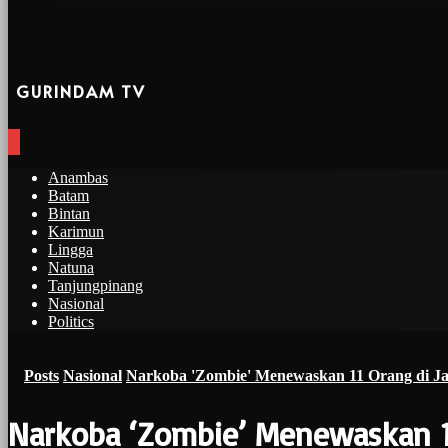
GURINDAM TV
Anambas
Batam
Bintan
Karimun
Lingga
Natuna
Tanjungpinang
Nasional
Politics
Posts
Nasional
Narkoba 'Zombie' Menewaskan 11 Orang di J
Narkoba ‘Zombie’ Menewaskan 11