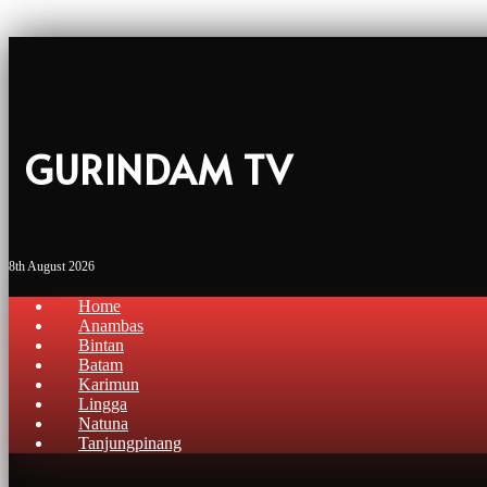
GURINDAM TV
8th August 2026
Home
Anambas
Bintan
Batam
Karimun
Lingga
Natuna
Tanjungpinang