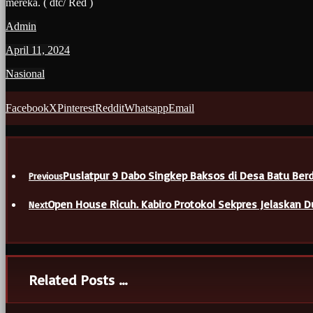
mereka. ( dtc/ Red )
Admin
April 11, 2024
Nasional
Facebook
X
Pinterest
Reddit
Whatsapp
Email
Puslatpur 9 Dabo Singkep Baksos di Desa Batu Ber
Previous
Open House Ricuh. Kabiro Protokol Sekpres Jelaskan 
Next
Related Posts ...