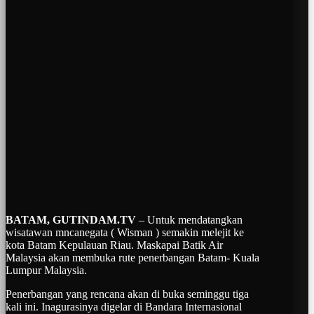
BATAM, GUTINDAM.TV
– Untuk mendatangkan
wisatawan mncanegata ( Wisman ) semakin melejit ke
kota Batam Kepulauan Riau. Maskapai Batik Air
Malaysia akan membuka rute penerbangan Batam- Kuala
Lumpur Malaysia.
Penerbangan yang rencana akan di buka seminggu tiga
kali ini. Inagurasinya digelar di Bandara Internasional