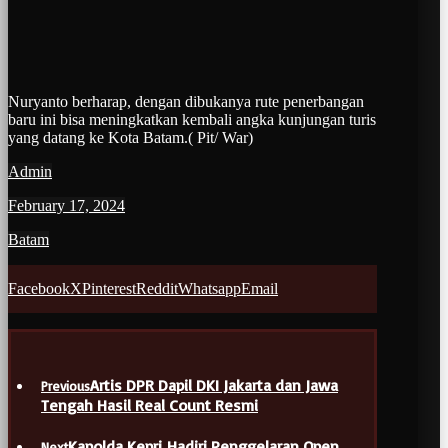
Nuryanto berharap, dengan dibukanya rute penerbangan
baru ini bisa meningkatkan kembali angka kunjungan turis
yang datang ke Kota Batam.( Pit/ War)
Admin
February 17, 2024
Batam
Facebook
X
Pinterest
Reddit
Whatsapp
Email
Artis DPR Dapil DKI Jakarta dan Jawa
Previous
Tengah Hasil Real Count Resmi
Kapolda Kepri Hadiri Penggelaran Open
Next