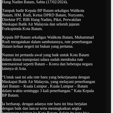
Hang Nadim Batam, Sabtu (17/02/2024).
Tampak hadir Kepala BP Batam sekaligus Walikota
Batam, HM. Rudi, Ketua DPRD Batam, Nuryanto,
Direktur PT. BIB Hang Nadim, Pikri, Perwakilan
Maskapai Batik Air Malaysia dan seluruh jajaran
Forkopimda Kota Batam.
Kepala BP Batam sekaligus Walikota Batam, Muhammad
Rudi mengatakan dalam sambutannya, rute penerbangan
Batam keluar negeri ini bukan yang pertama.
Namun ini pertanda awal yang baik untuk Kota Batam
dalam dunia transpotasi udara sudah membuka rute
internasional seperti Batam – Korea dan beberapa negara
lainnya di Asia.
“Untuk saat ini ada rute baru yang bekerjasama dengan
Maskapai Batik Air Malaysia, yang melayani penerbangan
dari Batam – Kuala Lumpur , Kuala Lumpur – Batam
dalam waktu seminggu 3 kali penerbangan.” Kata Kepala
BP Batam.
Ia berharap, dengan adanya rute baru ini bisa berjalan
dengan baik dan lancar serta meningkatkan angka
kunjungan wisman ke Kota Batam. Selain itu juga bisa