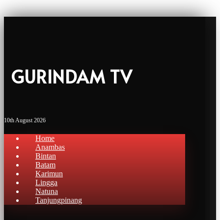
GURINDAM TV
10th August 2026
Home
Anambas
Bintan
Batam
Karimun
Lingga
Natuna
Tanjungpinang