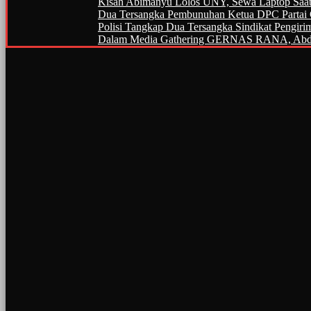
Kisah Abimanyu Lolos UNY, Sewa Laptop Saat
Dua Tersangka Pembunuhan Ketua DPC Partai
Polisi Tangkap Dua Tersangka Sindikat Pengiri
Dalam Media Gathering GERNAS RANA, Abdul