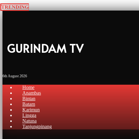
TRENDING
GURINDAM TV
6th August 2026
Home
Anambas
Bintan
Batam
Karimun
Lingga
Natuna
Tanjungpinang