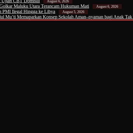
 Ujian CBT Domisili
August 6, 2026
 Golkar Maluku Utara Terancam Hukuman Mati
August 6, 2026
m PMI Ilegal Hingga ke Libya
August 5, 2026
 Mu’ti Memaparkan Konsep Sekolah Aman–nyaman bagi Anak Tak h