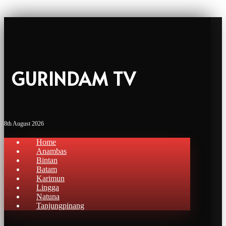
GURINDAM TV
8th August 2026
Home
Anambas
Bintan
Batam
Karimun
Lingga
Natuna
Tanjungpinang