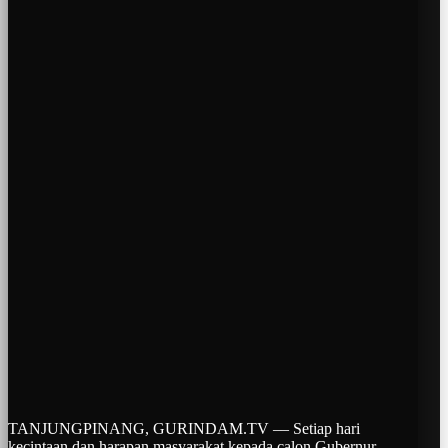
TANJUNGPINANG, GURINDAM.TV –– Setiap hari
kecintaan dan harapan masyarakat kepada calon Gubernur