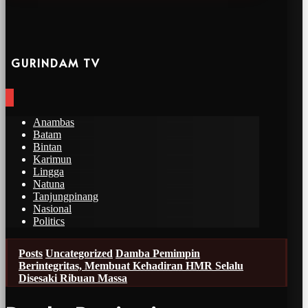
GURINDAM TV
Anambas
Batam
Bintan
Karimun
Lingga
Natuna
Tanjungpinang
Nasional
Politics
Posts
Uncategorized
Damba Pemimpin
Berintegritas, Membuat Kehadiran HMR Selalu
Disesaki Ribuan Massa