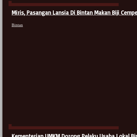
Miris, Pasangan Lansia Di Bintan Makan Biji Cemp
Bintan
Kementerian UMKM Dorong Pelaku Usaha Lokal Bint