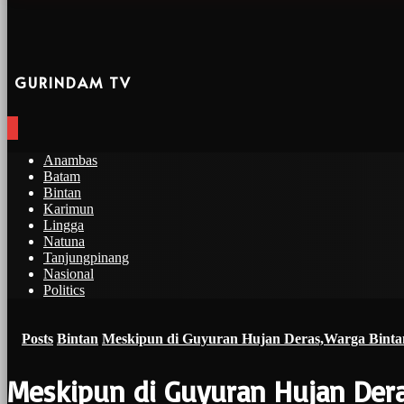
GURINDAM TV
Anambas
Batam
Bintan
Karimun
Lingga
Natuna
Tanjungpinang
Nasional
Politics
Posts
Bintan
Meskipun di Guyuran Hujan Deras,Warga Bintan 
Meskipun di Guyuran Hujan Dera