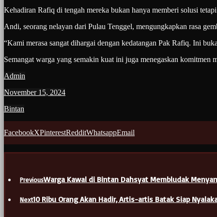
Kehadiran Rafiq di tengah mereka bukan hanya memberi solusi tetap
Andi, seorang nelayan dari Pulau Tenggel, mengungkapkan rasa gem
“Kami merasa sangat dihargai dengan kedatangan Pak Rafiq. Ini buka
Semangat warga yang semakin kuat ini juga menegaskan komitmen 
Admin
November 15, 2024
Bintan
Facebook
X
Pinterest
Reddit
Whatsapp
Email
Warga Kawal di Bintan Dahsyat Membludak Menyam
Previous
10 Ribu Orang Akan Hadir, Artis-artis Batak Siap Nyalak
Next