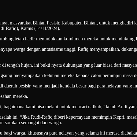
asyarakat Bintan Pesisir, Kabupaten Bintan, untuk menghadiri ka
i-Rafiq), Kamis (14/11/2024).
 Numbing tetap hadir menunjukkan komitmen mereka untuk mendukung 
menyapa warga dengan antusiasme tinggi. Rafiq menyampaikan, dukung
di tengah hujan, ini bukti nyata dukungan yang luar biasa dari masyara
langsung menyampaikan keluhan mereka kepada calon pemimpin masa d
i daerah pesisir, yang menjadi kendala besar bagi para nelayan yang m
esahan mereka.
ni, bagaimana kami bisa melaut untuk mencari nafkah,” keluh Andi yang 
ah ini. “Jika Rudi-Rafiq diberi kepercayaan memimpin Kepri, masalah 
dan sorakan semangat dari warga.
 bagi warga, khususnya para nelayan yang selama ini merasa diabaika