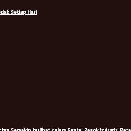
edak Setiap Hari
an Semakin terlibat dalam Rantai Pasok Industri Par