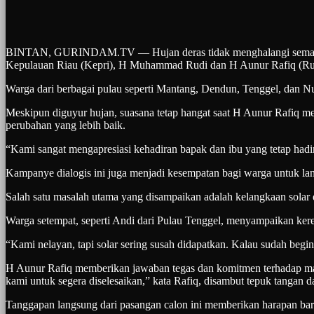
BINTAN, GURINDAM.TV — Hujan deras tidak menghalangi semangat m
Kepulauan Riau (Kepri), H Muhammad Rudi dan H Aunur Rafiq (Rud
Warga dari berbagai pulau seperti Mantang, Dendun, Tenggel, dan
Meskipun diguyur hujan, suasana tetap hangat saat H Aunur Rafiq 
perubahan yang lebih baik.
“Kami sangat mengapresiasi kehadiran bapak dan ibu yang tetap hadir 
Kampanye dialogis ini juga menjadi kesempatan bagi warga untuk 
Salah satu masalah utama yang disampaikan adalah kelangkaan solar d
Warga setempat, seperti Andi dari Pulau Tenggel, menyampaikan ker
“Kami nelayan, tapi solar sering susah didapatkan. Kalau sudah begi
H Aunur Rafiq memberikan jawaban tegas dan komitmen terhadap masal
kami untuk segera diselesaikan,” kata Rafiq, disambut tepuk tangan 
Tanggapan langsung dari pasangan calon ini memberikan harapan baru