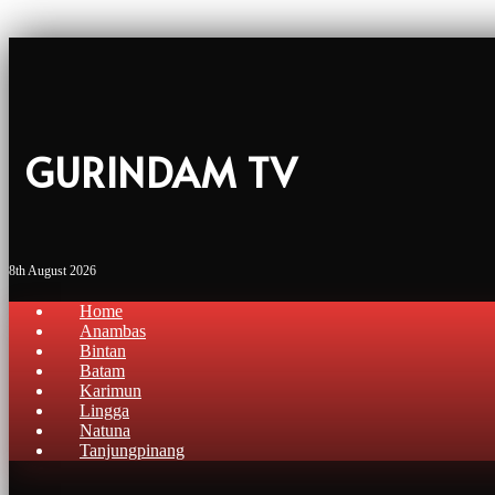
GURINDAM TV
8th August 2026
Home
Anambas
Bintan
Batam
Karimun
Lingga
Natuna
Tanjungpinang