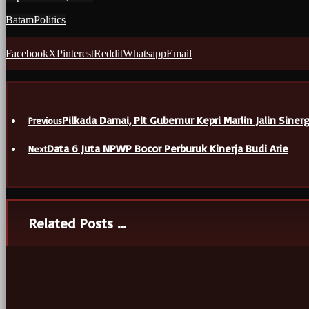
Batam
Politics
Facebook
X
Pinterest
Reddit
Whatsapp
Email
Pilkada Damai, Plt Gubernur Kepri Marlin Jalin Sin
Previous
Data 6 Juta NPWP Bocor Perburuk Kinerja Budi Arie
Next
Related Posts ...