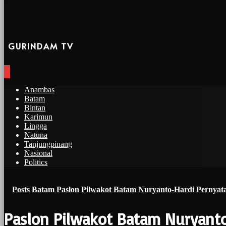
GURINDAM TV
Anambas
Batam
Bintan
Karimun
Lingga
Natuna
Tanjungpinang
Nasional
Politics
Posts
Batam
Paslon Pilwakot Batam Nuryanto-Hardi Pernya
Paslon Pilwakot Batam Nuryant