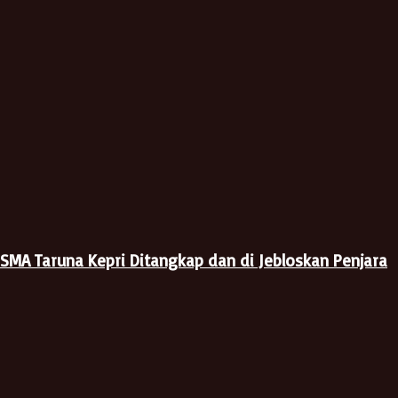
 SMA Taruna Kepri Ditangkap dan di Jebloskan Penjara