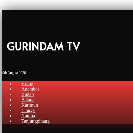
GURINDAM TV
9th August 2026
Home
Anambas
Bintan
Batam
Karimun
Lingga
Natuna
Tanjungpinang