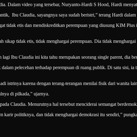
dia. Dalam video yang tersebar, Nuryanto-Hardi S Hood, Hardi menyata
antik, Ibu Claudia, sayangnya saya sudah beristri,” terang Hardi dalam
 sangat tidak etis dan mendiskreditkan perempuan yang diusung KIM Plus
lah sikap tidak etis, tidak menghargai perempuan. Dia tidak mengharga
 lagi Ibu Claudia ini kita tahu merupakan seorang single parent, dia 
dalam pelecehan terhadap perempuan di ruang publik. Di satu sisi, ia
di istrinya karena dengan terang-terangan menilai fisik dari wanita lain
lnya di pilkada,” ujarnya.
epada Claudia. Menurutnya hal tersebut menciderai semangat berdemokr
karir politiknya, dan tidak menghargai demokrasi itu sendiri,” pungk