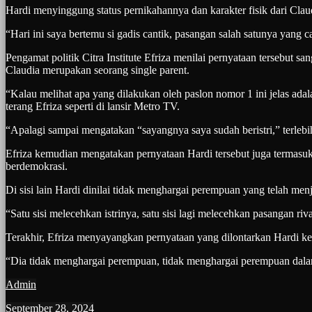
Hardi menyinggung status pernikahannya dan karakter fisik dari Clau
“Hari ini saya bertemu si gadis cantik, pasangan salah satunya yang c
Pengamat politik Citra Institute Efriza menilai pernyataan tersebut
Claudia merupakan seorang single parent.
“Kalau melihat apa yang dilakukan oleh paslon nomor 1 ini jelas ada
terang Efriza seperti di lansir Metro TV.
“Apalagi sampai mengatakan “sayangnya saya sudah beristri,” terlebih
Efriza kemudian mengatakan pernyataan Hardi tersebut juga termasuk 
berdemokrasi.
Di sisi lain Hardi dinilai tidak menghargai perempuan yang telah menja
“Satu sisi melecehkan istrinya, satu sisi lagi melecehkan pasangan riva
Terakhir, Efriza menyayangkan pernyataan yang dilontarkan Hardi k
“Dia tidak menghargai perempuan, tidak menghargai perempuan dalam 
Admin
September 28, 2024