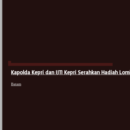
Kapolda Kepri dan IJTI Kepri Serahkan Hadiah Lom
Batam