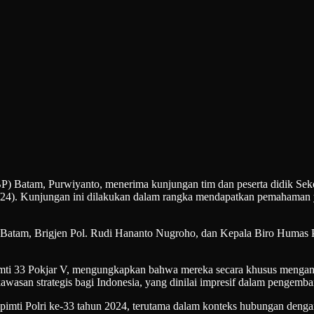
m, Purwiyanto, menerima kunjungan tim dan peserta didik Sekolah
4/24). Kunjungan ini dilakukan dalam rangka mendapatkan pemahaman 
 Batam, Brigjen Pol. Rudi Hananto Nugroho, dan Kepala Biro Humas Pr
ti 33 Pokjar V, mengungkapkan bahwa mereka secara khusus mengang
wasan strategis bagi Indonesia, yang dinilai impresif dalam pengemba
espimti Polri ke-33 tahun 2024, terutama dalam konteks hubungan den