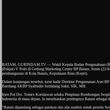
BATAM, GURINDAM.TV — Wakil Kepala Badan Pengusahaan (BP) Bata
(Pokjar) V Polri di Gedung Marketing Center BP Batam, Senin (22/
pembangunan di Kota Batam, Kepulauan Riau (Kepri).
Dalam kunjungan tersebut, turut hadir Direktur Pengamanan Aset BP
Barelang AKBP Syafrudin Semidang Sakti, SIK, MH.
Irjen Pol Drs. Tomex Korniawan selaku Pimpinan Rombongan Sespim
Indonesia di masa depan. Ia menekankan pentingnya Batam sebagai ka
“Batam dipandang sebagai patokan dan alat analisis untuk peserta S