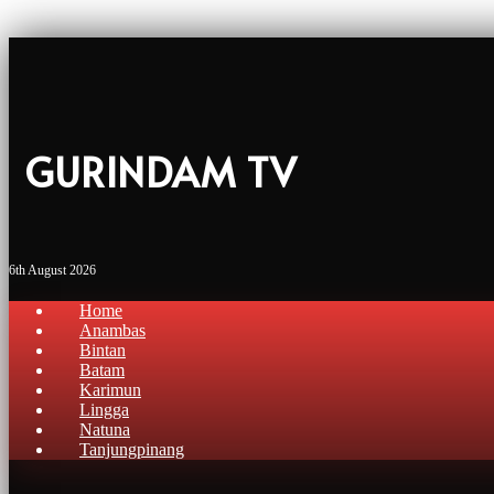
GURINDAM TV
6th August 2026
Home
Anambas
Bintan
Batam
Karimun
Lingga
Natuna
Tanjungpinang