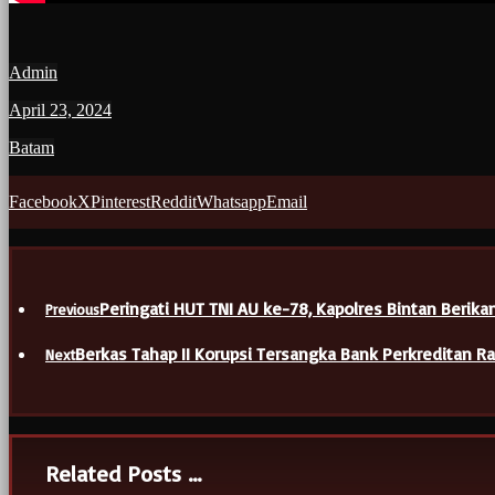
Admin
April 23, 2024
Batam
Facebook
X
Pinterest
Reddit
Whatsapp
Email
Peringati HUT TNI AU ke-78, Kapolres Bintan Berika
Previous
Berkas Tahap II Korupsi Tersangka Bank Perkreditan Raky
Next
Related Posts ...