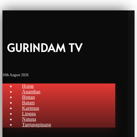
GURINDAM TV
10th August 2026
Home
Anambas
Bintan
Batam
Karimun
Lingga
Natuna
Tanjungpinang