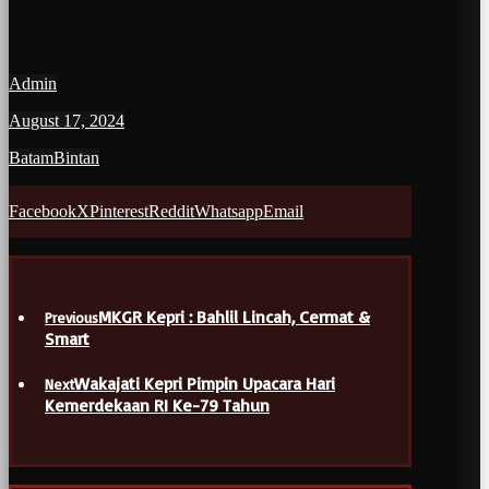
Admin
August 17, 2024
Batam
Bintan
Facebook
X
Pinterest
Reddit
Whatsapp
Email
MKGR Kepri : Bahlil Lincah, Cermat &
Previous
Smart
Wakajati Kepri Pimpin Upacara Hari
Next
Kemerdekaan RI Ke-79 Tahun