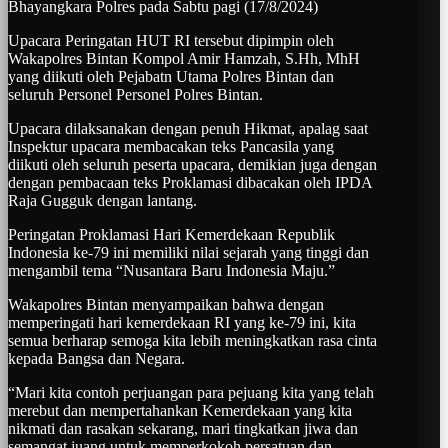
Bhayangkara Polres pada Sabtu pagi (17/8/2024)
Upacara Peringatan HUT RI tersebut dipimpin oleh
Wakapolres Bintan Kompol Amir Hamzah, S.Hh, MhH
yang diikuti oleh Pejabatn Utama Polres Bintan dan
seluruh Personel Personel Polres Bintan.
Upacara dilaksanakan dengan penuh Hikmat, apalag saat
Inspektur upacara membacakan teks Pancasila yang
diikuti oleh seluruh peserta upacara, demikian juga dengan
dengan pembacaan teks Proklamasi dibacakan oleh IPDA
Raja Gugguk dengan lantang.
Peringatan Proklamasi Hari Kemerdekaan Republik
Indonesia ke-79 ini memiliki nilai sejarah yang tinggi dan
mengambil tema “Nusantara Baru Indonesia Maju.”
Wakapolres Bintan menyampaikan bahwa dengan
memperingati hari kemerdekaan RI yang ke-79 ini, kita
semua berharap semoga kita lebih meningkatkan rasa cinta
kepada Bangsa dan Negara.
“Mari kita contoh perjuangan para pejuang kita yang telah
merebut dan mempertahankan Kemerdekaan yang kita
nikmati dan rasakan sekarang, mari tingkatkan jiwa dan
semangat juang untuk memperkokoh persatuan dan