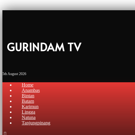
GURINDAM TV
5th August 2026
Home
Anambas
Bintan
Batam
Karimun
Lingga
Natuna
Tanjungpinang