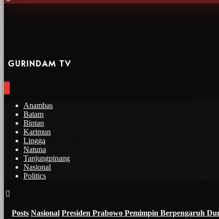
GURINDAM TV
Anambas
Batam
Bintan
Karimun
Lingga
Natuna
Tanjungpinang
Nasional
Politics
Posts
Nasional
Presiden Prabowo Pemimpin Berpengaruh Duni