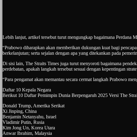
Lebih lanjut, artikel tersebut turut mengungkap bagaimana Perdana M
“Prabowo diharapkan akan memberikan dukungan kuat bagi pencapaian
berkelanjutan; serta sejalan dengan apa yang ditekankan pada pemer
Di sisi lain, The Straits Times juga turut menyoroti bagaimana pe
perdebatan, apakah langkah tersebut sesuai dengan kepentingan strate
“Para pengamat akan memantau secara cermat langkah Prabowo mengaru
Daftar 10 Kepala Negara
Berikut 10 Daftar Pemimpin Dunia Berpengaruh 2025 Versi The Strai
Donald Trump, Amerika Serikat
Xi Jinping, China
Benjamin Netanyahu, Israel
Vladimir Putin, Rusia
Kim Jong Un, Korea Utara
Anwar Ibrahim, Malaysia