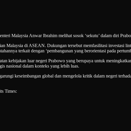
enteri Malaysia Anwar Ibrahim melihat sosok ‘sekutu’ dalam diri Prab
 Malaysia di ASEAN. Dukungan tersebut memfasilitasi investasi linta
intahannya terkait dengan ‘pembangunan yang berorientasi pada pertum
ndekatan kebijakan luar negeri Prabowo yang berupaya untuk meningkat
gis nasional dalam konteks yang lebih luas.
ngi keseimbangan global dan mengelola kritik dalam negeri terhadap 
ts Times: