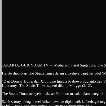
JAKARTA, GURINDAM.TV — Media asing asal Singapura, The Straits 
Hal itu diungkap The Straits Times dalam artikelnya yang berjudul ‘M
“Dari Donald Trump dan Xi Jinping hingga Prabowo Subianto dan Vla
laporannya The Straits Times, seperti dikutip Minggu (5/12).
The Straits Times menyebut, alasan Prabowo masuk dalam kategori ter
Salah satunya dengan melakukan lawatan diplomatik ke berbagai nega
(APEC) yang diselenggarakan di Peru pada November 2024.