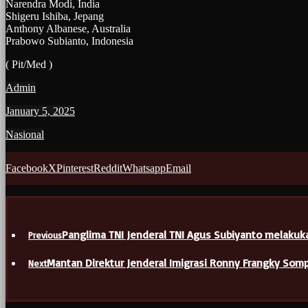
Narendra Modi, India
Shigeru Ishiba, Jepang
Anthony Albanese, Australia
Prabowo Subianto, Indonesia
( Pit/Med )
Admin
January 5, 2025
Nasional
Facebook
X
Pinterest
Reddit
Whatsapp
Email
Panglima TNI Jenderal TNI Agus Subiyanto melakuka
Previous
Mantan Direktur Jenderal Imigrasi Ronny Frangky Somp
Next