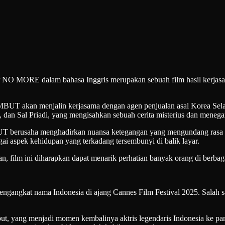
E dalam bahasa Inggris merupakan sebuah film hasil kerjasama an
kan menjalin kerjasama dengan agen penjualan asal Korea Selatan
 dan Sal Priadi, yang mengisahkan sebuah cerita misterius dan menega
saha menghadirkan nuansa ketegangan yang mengundang rasa penasa
i aspek kehidupan yang terkadang tersembunyi di balik layar.
film ini diharapkan dapat menarik perhatian banyak orang di berbagai 
n mengangkat nama Indonesia di ajang Cannes Film Festival 2025. 
ersebut, yang menjadi momen kembalinya aktris legendaris Indonesia ke