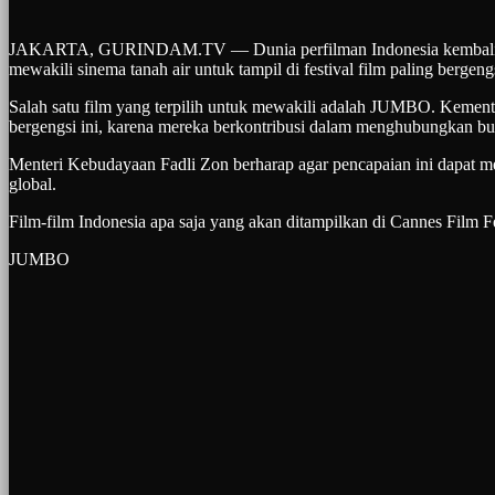
JAKARTA, GURINDAM.TV — Dunia perfilman Indonesia kembali menun
mewakili sinema tanah air untuk tampil di festival film paling bergen
Salah satu film yang terpilih untuk mewakili adalah JUMBO. Kemente
bergengsi ini, karena mereka berkontribusi dalam menghubungkan bud
Menteri Kebudayaan Fadli Zon berharap agar pencapaian ini dapat me
global.
Film-film Indonesia apa saja yang akan ditampilkan di Cannes Film F
JUMBO