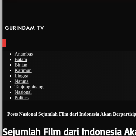
GURINDAM TV
Anambas
Batam
Bintan
Karimun
Lingga
Natuna
Tanjungpinang
Nasional
Politics
Posts
Nasional
Sejumlah Film dari Indonesia Akan Berpartis
Sejumlah Film dari Indonesia Ak