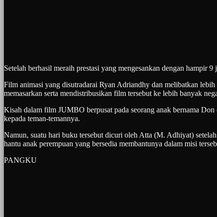
Setelah berhasil meraih prestasi yang mengesankan dengan hampir 9 
Film animasi yang disutradarai Ryan Adriandhy dan melibatkan lebih 
memasarkan serta mendistribusikan film tersebut ke lebih banyak nega
Kisah dalam film JUMBO berpusat pada seorang anak bernama Don (Pr
kepada teman-temannya.
Namun, suatu hari buku tersebut dicuri oleh Atta (M. Adhiyat) set
hantu anak perempuan yang bersedia membantunya dalam misi terseb
PANGKU