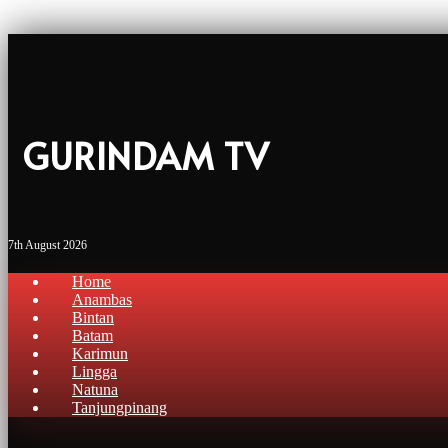
GURINDAM TV
7th August 2026
Home
Anambas
Bintan
Batam
Karimun
Lingga
Natuna
Tanjungpinang