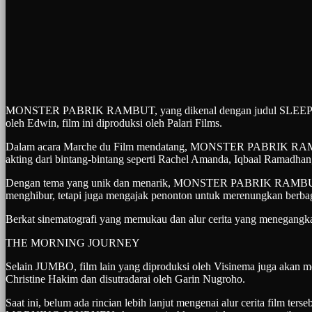
MONSTER PABRIK RAMBUT, yang dikenal dengan judul SLEEP NO MOR
oleh Edwin, film ini diproduksi oleh Palari Films.
Dalam acara Marche du Film mendatang, MONSTER PABRIK RAMBUT a
akting dari bintang-bintang seperti Rachel Amanda, Iqbaal Ramadhan,
Dengan tema yang unik dan menarik, MONSTER PABRIK RAMBUT beru
menghibur, tetapi juga mengajak penonton untuk merenungkan berbaga
Berkat sinematografi yang memukau dan alur cerita yang menegangkan, 
THE MORNING JOURNEY
Selain JUMBO, film lain yang diproduksi oleh Visinema juga aka
Christine Hakim dan disutradarai oleh Garin Nugroho.
Saat ini, belum ada rincian lebih lanjut mengenai alur cerita film t