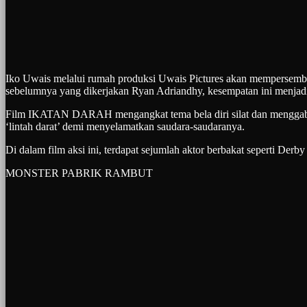
Iko Uwais melalui rumah produksi Uwais Pictures akan mempersemb
sebelumnya yang dikerjakan Ryan Adriandhy, kesempatan ini menjadi p
Film IKATAN DARAH mengangkat tema bela diri silat dan menggabungk
‘lintah darat’ demi menyelamatkan saudara-saudaranya.
Di dalam film aksi ini, terdapat sejumlah aktor berbakat seperti De
MONSTER PABRIK RAMBUT