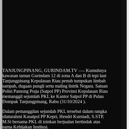
TANJUNGPINANG, GURINDAM.TV —- Kumuhnya
kawasan taman Gurindam 12 di zona A dan B di tepi laut
Tanjungpinang Kepulauan Riau penuh tumpukan limbah
sampah, dugaan pungli serta maling listrik Negara. Satuan
Polisi Pamong Praja (Satpol PP) Provinsi Kepulauan Riau
memanggil sejumlah PKL ke Kantor Satpol PP di Pulau
Dompak Tanjungpinang, Rabu (31/10/2024 ).
Dalam pemanggilan sejumlah PKL tersebut dalam rangka
silaturahmi Kasatpol PP Kepri, Hendri Kurniadi, S.STP,
M.Si bersama PKL di izinkan berjualan bertindak atas
nama Kebijakan Institusi.