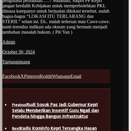
pengusaha permainan…..? Sudahlah, Satpol PP Kepri
jangan berdalih Kebijakan untuk memperbolehkan PKL
dimasa kampanye untuk berjualan dilokasi tersebut. sudah
bagus-bagus “LOKASI ITU TERLARANG dan
STERIL” selam ini. Eh.. malah terkesan mau Cawe-cawe.
nanti terendus indikasi ada oknum yang bermain menjadi
tambahan masalah hukum. ( Pit/ Yan )
Admin
October 30, 2024
Tanjungpinang
Facebook
X
Pinterest
Reddit
Whatsapp
Email
Rudi Sosok Pas Jadi Gubernur Kepri
Previous
Selalu Memberikan Insentif Guru Ngaji dan
Pendeta hingga Bangun Infrastruktur
Kadis Kominfo Kepri Tersangka Hasan
Next