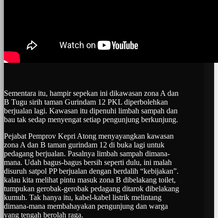
Sementara itu, hampir sepekan ini dikawasan zona A dan
B Tugu sirih taman Gurindam 12 PKL diperbolehkan
berjualan lagi. Kawasan itu dipenuhi limbah sampah dan
bau tak sedap menyengat setiap pengunjung berkunjung.
Pejabat Pemprov Kepri Atong menyayangkan kawasan
zona A dan B taman gurindam 12 di buka lagi untuk
pedagang berjualan. Pasalnya limbah sampah dimana-
mana. Udah bagus-bagus bersih seperti dulu, ini malah
disuruh satpol PP berjualan dengan berdalih “kebijakan”.
kalau kita melihat pintu masuk zona B dibelakang toilet,
tumpukan gerobak-gerobak pedagang ditarok dibelakang
kumuh. Tak hanya itu, kabel-kabel listrik melintang
dimana-mana membahayakan pengunjung dan warga
yang tengah berolah raga.