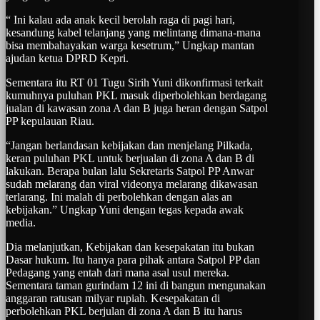
“ Ini kalau ada anak kecil berolah raga di pagi hari,
kesandung kabel telanjang yang melintang dimana-mana
bisa membahayakan warga kesetrum,” Ungkap mantan
ajudan ketua DPRD Kepri.
Sementara itu RT 01 Tugu Sirih Yuni dikonfirmasi terkait
kumuhnya puluhan PKL masuk diperbolehkan berdagang
jualan di kawasan zona A dan B juga heran dengan Satpol
PP kepulauan Riau.
“Jangan berlandasan kebijakan dan menjelang Pilkada,
keran puluhan PKL untuk berjualan di zona A dan B di
lakukan. Berapa bulan lalu Sekretaris Satpol PP Anwar
sudah melarang dan viral videonya melarang dikawasan
terlarang. Ini malah di perbolehkan dengan alas an
kebijakan.” Ungkap Yuni dengan tegas kepada awak
media.
Dia melanjutkan, Kebijakan dan kesepakatan itu bukan
Dasar hukum. Itu hanya para pihak antara Satpol PP dan
Pedagang yang entah dari mana asal usul mereka.
Sementara taman gurindam 12 ini di bangun mengunakan
anggaran ratusan milyar rupiah. Kesepakatan di
perbolehkan PKL berjulan di zona A dan B itu harus