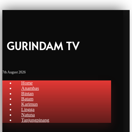
GURINDAM TV
7th August 2026
Home
Anambas
Bintan
Batam
Karimun
Lingga
Natuna
Tanjungpinang