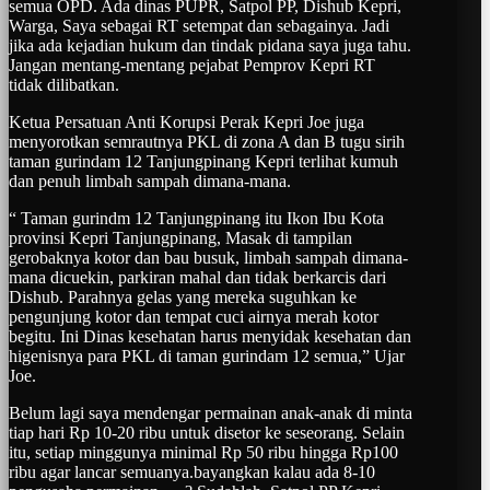
semua OPD. Ada dinas PUPR, Satpol PP, Dishub Kepri,
Warga, Saya sebagai RT setempat dan sebagainya. Jadi
jika ada kejadian hukum dan tindak pidana saya juga tahu.
Jangan mentang-mentang pejabat Pemprov Kepri RT
tidak dilibatkan.
Ketua Persatuan Anti Korupsi Perak Kepri Joe juga
menyorotkan semrautnya PKL di zona A dan B tugu sirih
taman gurindam 12 Tanjungpinang Kepri terlihat kumuh
dan penuh limbah sampah dimana-mana.
“ Taman gurindm 12 Tanjungpinang itu Ikon Ibu Kota
provinsi Kepri Tanjungpinang, Masak di tampilan
gerobaknya kotor dan bau busuk, limbah sampah dimana-
mana dicuekin, parkiran mahal dan tidak berkarcis dari
Dishub. Parahnya gelas yang mereka suguhkan ke
pengunjung kotor dan tempat cuci airnya merah kotor
begitu. Ini Dinas kesehatan harus menyidak kesehatan dan
higenisnya para PKL di taman gurindam 12 semua,” Ujar
Joe.
Belum lagi saya mendengar permainan anak-anak di minta
tiap hari Rp 10-20 ribu untuk disetor ke seseorang. Selain
itu, setiap minggunya minimal Rp 50 ribu hingga Rp100
ribu agar lancar semuanya.bayangkan kalau ada 8-10