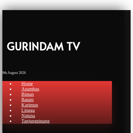
GURINDAM TV
9th August 2026
Home
Anambas
Bintan
Batam
Karimun
Lingga
Natuna
Tanjungpinang