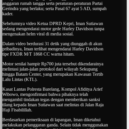
anggaran rumah tangga serta peraturan-peraturan Partai
Gerindra yang berlaku; serta Pasal 67 ayat 5 AD, sumpah
kader.
Sebelumnya video Ketua DPRD Kepri, Iman Sutiawan
sedang mengendarai motor gede Harley Davidson tanpa
mengenakan helm viral di media sosial.
Dalam video berdurasi 31 detik yang diunggah di akun
pribadinya, Iman terlihat mengendarai Harley Davidson
tipe FXDR M/T 1868 CC warna hitam.
Motor senilai hampir Rp700 juta tersebut dikendarainya
melintasi jalan-jalan protokol dari wilayah Sekupang
hingga Batam Center, yang merupakan Kawasan Tertib
Lalu Lintas (KTL).
Kasat Lantas Polresta Barelang, Kompol Afiditya Arief
Wibowo, mengonfirmasi bahwa pihaknya telah
mengambil tindakan tegas dengan memberikan sanksi
tilang kepada Iman Sutiawan saat melintas di Jalan Raja
Haji Fisabilillah.
Berdasarkan pemeriksaan di lapangan, Iman diketahui
melakukan pelanggaran ganda. Selain tidak menggunakan