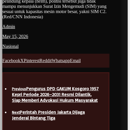
pelindung kepala (helm), politisi tersebut juga tidak
mampu menunjukkan Surat Izin Mengemudi (SIM) yang
sesuai untuk kapasitas mesin motor besar, yakni SIM C2.
(Red/CNN Indonesia)
Admin
May 15, 2026
Nasional
Facebook
X
Pinterest
Reddit
Whatsapp
Email
Pengurus DPD GAKUM Kosgoro 1957
Previous
Kepri Periode 2026–2031 Resmi Dilantik,
Siap Memberi Advokasi Hukum Masyarakat
Perintah Presiden Jakarta Dijaga
Next
Jenderal Bintang Tiga