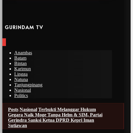
GURINDAM TV
Anambas
Batam
Bintan
Karimun
Lingga
Natuna
Tanjungpinang
Nasional
Politics
Posts
Nasional
Terbukti Melanggar Hukum
Gegara Naik Moge Tanpa Helm & SIM, Partai
Gerindra Sanksi Ketua DPRD Kepri Iman
Sutiawan