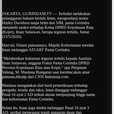
JAKARTA, GURINDAM.TV — Terbukti melakukan
pelanggaran hukum berlalu lintas, mengendarai motor
Harley Davidson tanpa helm dan SIM, partai Gerindra
menjatuhi sanksi terhadap Ketua DPRD Kepulauan Riau
(Kepri), Iman Sutiawan, berupa teguran tertulis, Jumat
(15/5/2026).
Hari ini, Dalam putusannya, Majelis Kehormatan menilai
Iman melanggar AD/ART Partai Gerindra.
“Memberikan hukuman teguran tertulis kepada Saudara
Iman Sutiawan, anggota Fraksi Partai Gerindra DPRD
Provinsi Kepulauan Riau atau Kepri,” ujar Pimpinan
Sidang, M. Maulana Bungaran saat membacakan amar
putusan,dikutip dari CNN Indonesia.com.
Maulana mengatakan dari hasil pemeriksaan terhadap
pengadu, teradu dan saksi, Iman dianggap melanggar
Pasal 16 ayat 2 AD terkait aturan menjunjung tinggi nama
dan kehormatan Partai Gerindra.
Selain itu, Iman juga dinilai melanggar Pasal 16 ayat 3
AD, perihal memegang teguh anggaran dasar dan