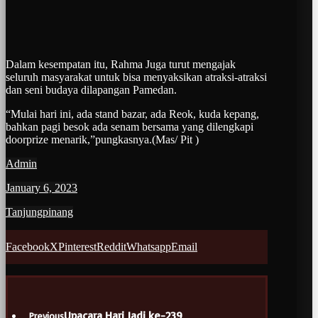
Dalam kesempatan itu, Rahma Juga turut mengajak
seluruh masyarakat untuk bisa menyaksikan atraksi-atraksi
dan seni budaya dilapangan Pamedan.
“Mulai hari ini, ada stand bazar, ada Reok, kuda kepang,
bahkan pagi besok ada senam bersama yang dilengkapi
doorprize menarik,”pungkasnya.(Mas/ Pit )
Admin
January 6, 2023
Tanjungpinang
Facebook
X
Pinterest
Reddit
Whatsapp
Email
Upacara Hari Jadi ke-239
Previous