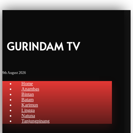
GURINDAM TV
9th August 2026
Home
Anambas
Bintan
Batam
Karimun
Lingga
Natuna
Tanjungpinang