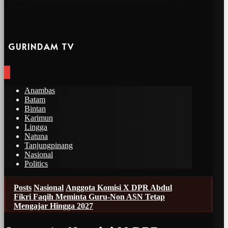
GURINDAM TV
Anambas
Batam
Bintan
Karimun
Lingga
Natuna
Tanjungpinang
Nasional
Politics
Posts
Nasional
Anggota Komisi X DPR Abdul
Fikri Faqih Meminta Guru-Non ASN Tetap
Mengajar Hingga 2027