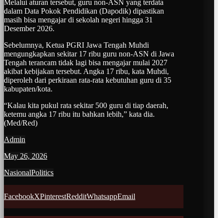
Melalui aturan tersebut, guru non-ASN yang terdata
dalam Data Pokok Pendidikan (Dapodik) dipastikan
masih bisa mengajar di sekolah negeri hingga 31
Desember 2026.
Sebelumnya, Ketua PGRI Jawa Tengah Muhdi
mengungkapkan sekitar 17 ribu guru non-ASN di Jawa
Tengah terancam tidak lagi bisa mengajar mulai 2027
akibat kebijakan tersebut. Angka 17 ribu, kata Muhdi,
diperoleh dari perkiraan rata-rata kebutuhan guru di 35
kabupaten/kota.
“Kalau kita pukul rata sekitar 500 guru di tiap daerah,
ketemu angka 17 ribu itu bahkan lebih,” kata dia.
(Med/Red)
Admin
May 26, 2026
Nasional
Politics
Facebook
X
Pinterest
Reddit
Whatsapp
Email