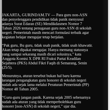
JAKARTA, GURINDAM.TV — Para guru non-ASN
dan penyelenggara pendidikan tidak panik menyusul
adanya Surat Edaran (SE) Mendikdasmen Nomor 7
Tahun 2026 tentang penugasan guru non-ASN di sekolah
negeri. Pemerintah masih mencari formulasi terbaik agar
kegiatan belajar mengajar tetap berjalan.
“Pak guru, Bu guru, tidak usah panik, tidak usah khawatir.
Akan tetap dipakai mengajar. Hanya memang statusnya
yang sampai sekarang masih dicari solusinya,” kata
Anggota Komisi X DPR RI Fraksi Partai Keadilan
Sejahtera (PKS) Abdul Fikri Faqih di Semarang, Senin
(25/5).
Menurutnya, aturan tersebut bukan hal baru karena
larangan pengangkatan guru honorer di sekolah negeri
sudah ada sejak lama melalui Peraturan Pemerintah (PP)
Nomor 48 Tahun 2005.
“Guru-guru jangan panik. Karena sejak 2005 sebenarnya
sudah ada aturan yang tidak memperbolehkan guru
honorer [non-ASN] di sekolah negeri,” ujar dia.