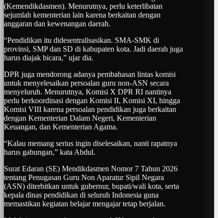
(Kemendikdasmen). Menurutnya, perlu keterlibatan
sejumlah kementerian lain karena berkaitan dengan
anggaran dan kewenangan daerah.
“Pendidikan itu didesentralisasikan. SMA-SMK di
provinsi, SMP dan SD di kabupaten kota. Jadi daerah juga
harus diajak bicara,” ujar dia.
DPR juga mendorong adanya pembahasan lintas komisi
untuk menyelesaikan persoalan guru non-ASN secara
menyeluruh. Menurutnya, Komisi X DPR RI nantinya
perlu berkoordinasi dengan Komisi II, Komisi XI, hingga
Komisi VIII karena persoalan pendidikan juga berkaitan
dengan Kementerian Dalam Negeri, Kementerian
Keuangan, dan Kementerian Agama.
“Kalau memang serius ingin diselesaikan, nanti rapatnya
harus gabungan,” kata Abdul.
Surat Edaran (SE) Mendikdasmen Nomor 7 Tahun 2026
tentang Penugasan Guru Non Aparatur Sipil Negara
(ASN) diterbitkan untuk gubernur, bupati/wali kota, serta
kepala dinas pendidikan di seluruh Indonesia guna
memastikan kegiatan belajar mengajar tetap berjalan.