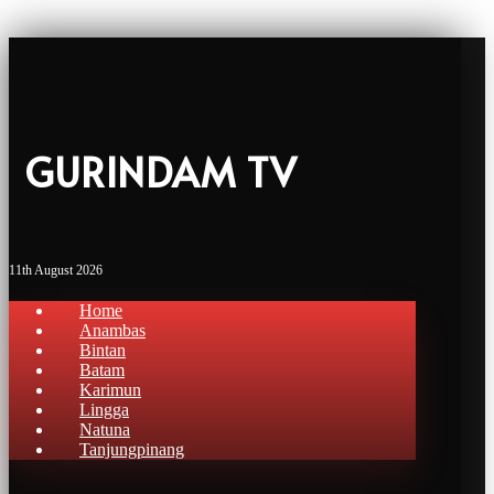
GURINDAM TV
11th August 2026
Home
Anambas
Bintan
Batam
Karimun
Lingga
Natuna
Tanjungpinang