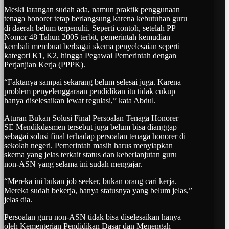
Meski larangan sudah ada, namun praktik penggunaan
tenaga honorer tetap berlangsung karena kebutuhan guru
di daerah belum terpenuhi. Seperti contoh, setelah PP
Nomor 48 Tahun 2005 terbit, pemerintah kemudian
kembali membuat berbagai skema penyelesaian seperti
kategori K1, K2, hingga Pegawai Pemerintah dengan
Perjanjian Kerja (PPPK).
“Faktanya sampai sekarang belum selesai juga. Karena
problem penyelenggaraan pendidikan itu tidak cukup
hanya diselesaikan lewat regulasi,” kata Abdul.
Aturan Bukan Solusi Final Persoalan Tenaga Honorer
SE Mendikdasmen tersebut juga belum bisa dianggap
sebagai solusi final terhadap persoalan tenaga honorer di
sekolah negeri. Pemerintah masih harus menyiapkan
skema yang jelas terkait status dan keberlanjutan guru
non-ASN yang selama ini sudah mengajar.
“Mereka ini bukan job seeker, bukan orang cari kerja.
Mereka sudah bekerja, hanya statusnya yang belum jelas,”
jelas dia.
Persoalan guru non-ASN tidak bisa diselesaikan hanya
oleh Kementerian Pendidikan Dasar dan Menengah