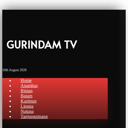
GURINDAM TV
10th August 2026
Home
Anambas
Bintan
Batam
Karimun
Lingga
Natuna
Tanjungpinang