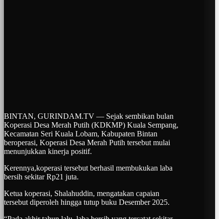
BINTAN, GURINDAM.TV — Sejak sembikan bulan
Koperasi Desa Merah Putih (KDKMP) Kuala Sempang,
Kecamatan Seri Kuala Lobam, Kabupaten Bintan
beroperasi, Koperasi Desa Merah Putih tersebut mulai
menunjukkan kinerja positif.
Kerennya,koperasi tersebut berhasil membukukan laba
bersih sekitar Rp21 juta.
Ketua koperasi, Shalahuddin, mengatakan capaian
tersebut diperoleh hingga tutup buku Desember 2025.
“Pada akhir tahun lalu, laba bersih yang tercatat sekitar