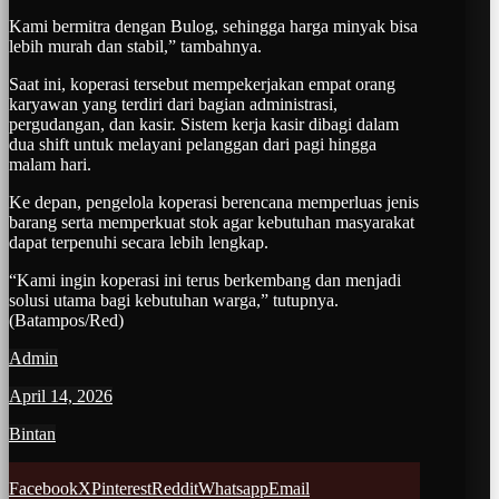
Kami bermitra dengan Bulog, sehingga harga minyak bisa
lebih murah dan stabil,” tambahnya.
Saat ini, koperasi tersebut mempekerjakan empat orang
karyawan yang terdiri dari bagian administrasi,
pergudangan, dan kasir. Sistem kerja kasir dibagi dalam
dua shift untuk melayani pelanggan dari pagi hingga
malam hari.
Ke depan, pengelola koperasi berencana memperluas jenis
barang serta memperkuat stok agar kebutuhan masyarakat
dapat terpenuhi secara lebih lengkap.
“Kami ingin koperasi ini terus berkembang dan menjadi
solusi utama bagi kebutuhan warga,” tutupnya.
(Batampos/Red)
Admin
April 14, 2026
Bintan
Facebook
X
Pinterest
Reddit
Whatsapp
Email