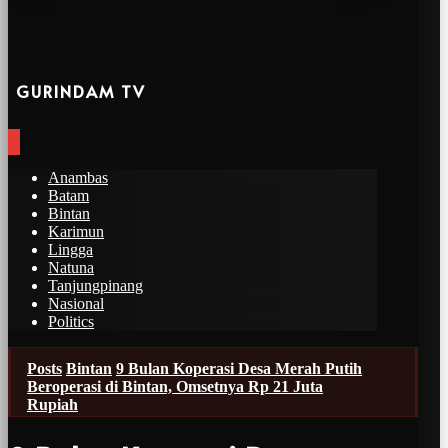
GURINDAM TV
Anambas
Batam
Bintan
Karimun
Lingga
Natuna
Tanjungpinang
Nasional
Politics
Posts
Bintan
9 Bulan Koperasi Desa Merah Putih
Beroperasi di Bintan, Omsetnya Rp 21 Juta
Rupiah