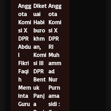
Angg
Diket
Angg
ota
uai
ota
Komi
Habi
Komi
si X
buro
si X
DPR
khm
DPR
Abdu
an,
RI
l
Komi
Muh
Fikri
si III
amm
Faqi
DPR
ad
h
Bent
Nur
Mem
uk
Purn
inta
Panj
ama
Guru
a
sidi :