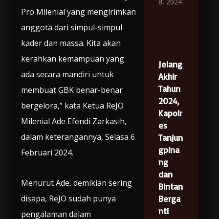
8, 2024
Pro Milenial yang mengirimkan
anggota dari simpul-simpul
kader dan massa. Kita akan
kerahkan kemampuan yang
Jelang
ada secara mandiri untuk
Akhir
Tahun
membuat GBK benar-benar
2024,
bergelora,” kata Ketua ReJO
Kapolr
Milenial Ade Efendi Zarkasih,
es
dalam keterangannya, Selasa 6
Tanjun
gpina
Februari 2024.
ng
dan
Menurut Ade, demikian sering
Bintan
disapa, ReJO sudah punya
Berga
nti
pengalaman dalam