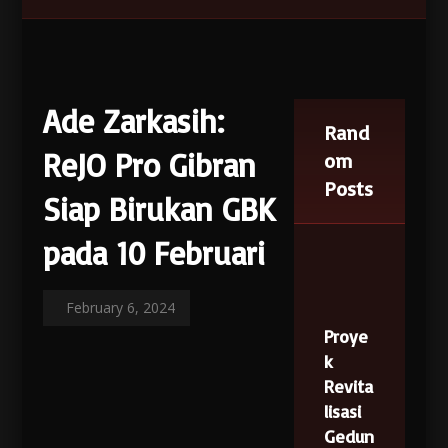
Ade Zarkasih:
Rand
ReJO Pro Gibran
om
Posts
Siap Birukan GBK
pada 10 Februari
February 6, 2024
Proye
k
Revita
lisasi
Gedun