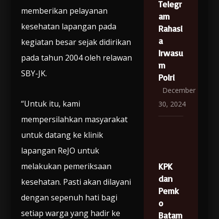
Telegr
memberikan pelayanan
am
kesehatan lapangan pada
Rahasi
a
kegiatan besar sejak didirikan
Irwasu
pada tahun 2004 oleh relawan
m
SBY-JK.
Polri
December
“Untuk itu, kami
30, 2024
mempersilahkan masyarakat
untuk datang ke klinik
lapangan ReJO untuk
melakukan pemeriksaan
KPK
dan
kesehatan. Pasti akan dilayani
Pemk
dengan sepenuh hati bagi
o
setiap warga yang hadir ke
Batam