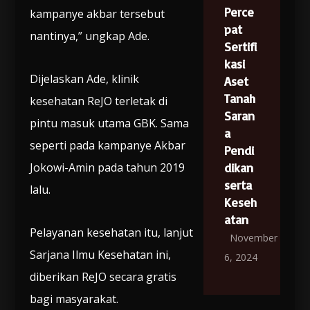
Perce
kampanye akbar tersebut
pat
nantinya,” ungkap Ade.
Sertifi
kasi
Dijelaskan Ade, klinik
Aset
Tanah
kesehatan ReJO terletak di
Saran
pintu masuk utama GBK. Sama
a
seperti pada kampanye Akbar
Pendi
Jokowi-Amin pada tahun 2019
dikan
serta
lalu.
Keseh
atan
Pelayanan kesehatan itu, lanjut
November
Sarjana Ilmu Kesehatan ini,
6, 2024
diberikan ReJO secara gratis
bagi masyarakat.