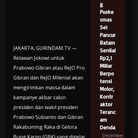
g
Puske
smas
Sei
Pancur
Batam
JAKARTA, GURINDAM.TV —
Senilai
Relawan Jokowi untuk
Rp2,1
Miliar
Prabowo Gibran atau ReJO Pro
Berpo
Gibran dan ReJO Milenial akan
tensi
mengirimkan massa dalam
Molor,
Kontr
kampanye akbar calon
aktor
presiden dan wakil presiden
Teranc
Prabowo Subianto dan Gibran
am
Rakabuming Raka di Gelora
Denda
December
Bung Karno (GBK) yang digelar