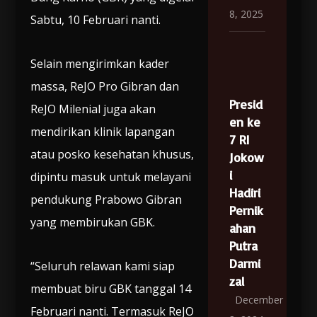
8, 2025
Sabtu, 10 Februari nanti.
Selain mengirimkan kader
massa, ReJO Pro Gibran dan
Presid
ReJO Milenial juga akan
en ke
mendirikan klinik lapangan
7 RI
atau posko kesehatan khusus,
Jokow
i
dipintu masuk untuk melayani
Hadiri
pendukung Prabowo Gibran
Pernik
yang membirukan GBK.
ahan
Putra
Darmi
“Seluruh relawan kami siap
zal
membuat biru GBK tanggal 14
December
Februari nanti. Termasuk ReJO