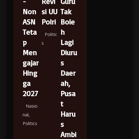
-
Revi
Guru
Non
si UU
Tak
ASN
Polri
Bole
Teta
h
Politic
p
Lagi
s
Men
Diuru
gajar
s
Hing
Daer
ga
ah,
2027
Pusa
t
Nasio
Haru
nal
,
s
Politics
Ambi