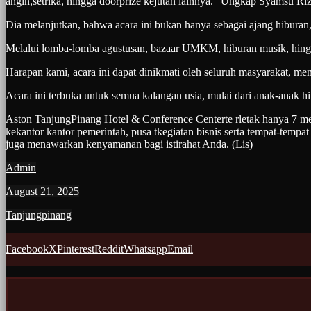
angin,setrika, hingga doorprize kejutan lainnya.” Ungkap Syamsu 
Dia melanjutkan, bahwa acara ini bukan hanya sebagai ajang hibura
Melalui lomba-lomba agustusan, bazaar UMKM, hiburan musik, hingg
Harapan kami, acara ini dapat dinikmati oleh seluruh masyarakat, me
Acara ini terbuka untuk semua kalangan usia, mulai dari anak-anak h
Aston TanjungPinang Hotel & Conference Centerte rletak hanya 7 menit
kekantor kantor pemerintah, pusa tkegiatan bisnis serta tempat-te
juga menawarkan kenyamanan bagi istirahat Anda. (Lis)
Admin
August 21, 2025
Tanjungpinang
Facebook
X
Pinterest
Reddit
Whatsapp
Email