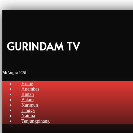
GURINDAM TV
7th August 2026
Home
Anambas
Bintan
Batam
Karimun
Lingga
Natuna
Tanjungpinang