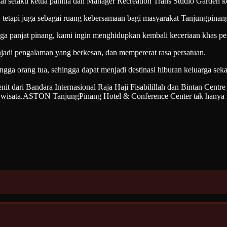
Rizal selaku ketua panitia dan Manager Recreation Trans Studio Gar
n, tetapi juga sebagai ruang kebersamaan bagi masyarakat Tanjungpin
a panjat pinang, kami ingin menghidupkan kembali keceriaan khas pe
njadi pengalaman yang berkesan, dan mempererat rasa persatuan.
ingga orang tua, sehingga dapat menjadi destinasi hiburan keluarga s
 dari Bandara Internasional Raja Haji Fisabilillah dan Bintan Centre B
mpat wisata.ASTON TanjungPinang Hotel & Conference Center tak hanya