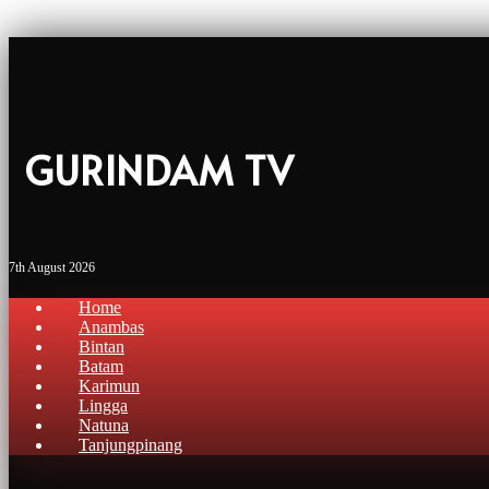
GURINDAM TV
7th August 2026
Home
Anambas
Bintan
Batam
Karimun
Lingga
Natuna
Tanjungpinang