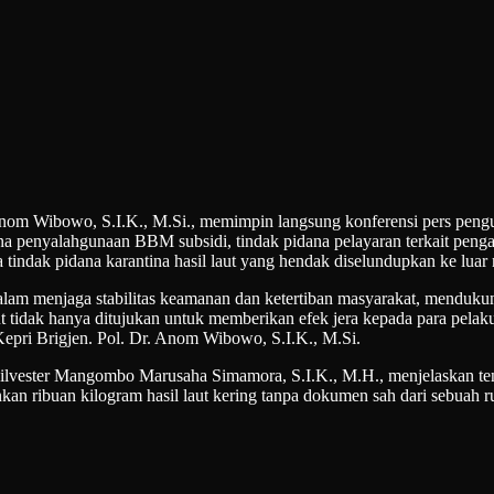
ibowo, S.I.K., M.Si., memimpin langsung konferensi pers pengung
dana penyalahgunaan BBM subsidi, tindak pidana pelayaran terkait pen
 tindak pidana karantina hasil laut yang hendak diselundupkan ke luar 
lam menjaga stabilitas keamanan dan ketertiban masyarakat, mendu
t tidak hanya ditujukan untuk memberikan efek jera kepada para pelaku
Kepri Brigjen. Pol. Dr. Anom Wibowo, S.I.K., M.Si.
Silvester Mangombo Marusaha Simamora, S.I.K., M.H., menjelaskan 
an ribuan kilogram hasil laut kering tanpa dokumen sah dari sebuah 