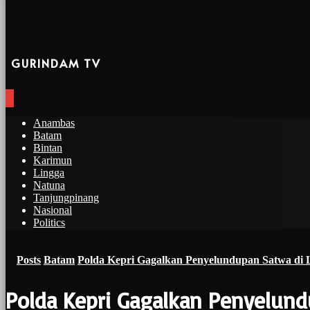
GURINDAM TV
Anambas
Batam
Bintan
Karimun
Lingga
Natuna
Tanjungpinang
Nasional
Politics
Posts
Batam
Polda Kepri Gagalkan Penyelundupan Satwa di 
Polda Kepri Gagalkan Penyelund