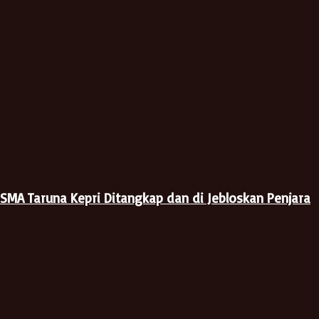
 SMA Taruna Kepri Ditangkap dan di Jebloskan Penjara