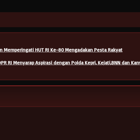
en Memperingati HUT RI Ke-80 Mengadakan Pesta Rakyat
DPR RI Menyarap Aspirasi dengan Polda Kepri, Kejati,BNN dan Ka