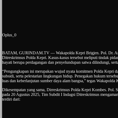
Oplus_0
BATAM, GURINDAM.TV — Wakapolda Kepri Brigjen. Pol. Dr. Anom W
Ditreskrimsus Polda Kepri. Kasus-kasus tersebut meliputi tindak pi
hayati berupa perdagangan dan penyelundupan satwa dilindungi, serta
“Pengungkapan ini merupakan wujud nyata komitmen Polda Kepri da
subsidi, serta pelestarian lingkungan hidup. Penegakan hukum tersebu
luas dan keberlanjutan sumber daya alam bangsa,” tegas Wakapolda 
Dikesempatan yang sama, Dirreskrimsus Polda Kepri Kombes. Pol. 
pada 20 Agustus 2025, Tim Subdit I Indagsi Ditreskrimsus mengamank
terdiri dari: