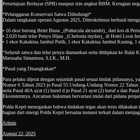
Persetujuan Berlayar (SPB) maupun izin angkut BBM. Kerugian nega
*Pelanggaran Konservasi Satwa Dilindungi*
Dalam rangkaian operasi Agustus 2025, Ditreskrimsus berhasil men
• 16 ekor burung Betet Biasa _(Psittacula alexandri)_ dari kos di P
• 2.020 butir telur Penyu Hijau _(Chelonia mydas)_ di Hotel Leon I
• 1 ekor Kakaktua Jambul Putih, 1 ekor Kakaktua Jambul Kuning, 1
“Seluruh satwa dan telur penyu diamankan serta dititipkan ke Balai 
Marusaha Simamora, S.I.K., M.H.
*Pasal yang Disangkakan*
Para pelaku dijerat dengan sejumlah pasal sesuai tindak pidanany
Nomor 6 Tahun 2023 jo Pasal 55 Undang-Undang Nomor 22 Tahun 200
serta Pasal 40A ayat (1) huruf d jo Pasal 21 ayat (2) huruf a dan 
Ekosistemnya. Ancaman hukuman bervariasi mulai dari pidana penjara
Polda Kepri menegaskan bahwa tindakan tegas akan terus dilakukan
bagian dari sinergi Polda Kepri bersama instansi terkait dalam menja
Admin
August 22, 2025