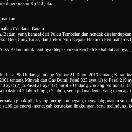
ra diperkirakan Rp140 juta.
gamankan:
erumahan Cendana, Batam.
nn, Batam, yang berasal dari Pulau Tembelan dan hendak diselundupkan
 ekor Beo Tiung Emas, dan 1 ekor Nuri Kepala Hitam di Perumahan KD
KSDA Batam untuk nantinya dilepasliarkan kembali ke habitat aslinya,
a, yaitu Pasal 88 Undang-Undang Nomor 21 Tahun 2019 tentang Karant
1 tentang Minyak dan Gas Bumi, Pasal 323 ayat (1) jo Pasal 219 a
Pasal 40 ayat (2) jo Pasal 21 ayat (2) huruf e Undang-Undang Nomor 3
 maksimal 2 tahun hingga 5 tahun, serta pidana denda yang mencapai m
 terhadap pihak-pihak yang merugikan negara, menyalahgunakan subs
ga stabilitas energi, mencegah kerusakan lingkungan, serta melindungi 