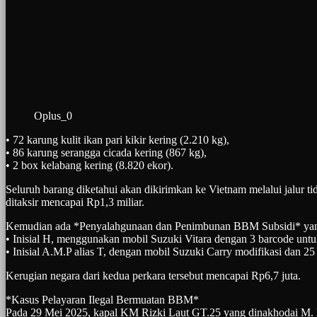
Oplus_0
• 72 karung kulit ikan pari kikir kering (2.210 kg),
• 86 karung serangga cicada kering (867 kg),
• 2 box kelabang kering (8.820 ekor).
Seluruh barang diketahui akan dikirimkan ke Vietnam melalui jalur 
ditaksir mencapai Rp1,3 miliar.
Kemudian ada *Penyalahgunaan dan Penimbunan BBM Subsidi* yang 
• Inisial H, menggunakan mobil Suzuki Vitara dengan 3 barcode untu
• Inisial A.M.P alias T, dengan mobil Suzuki Carry modifikasi dan 25 
Kerugian negara dari kedua perkara tersebut mencapai Rp6,7 juta.
*Kasus Pelayaran Ilegal Bermuatan BBM*
Pada 29 Mei 2025, kapal KM Rizki Laut GT.25 yang dinakhodai M. F