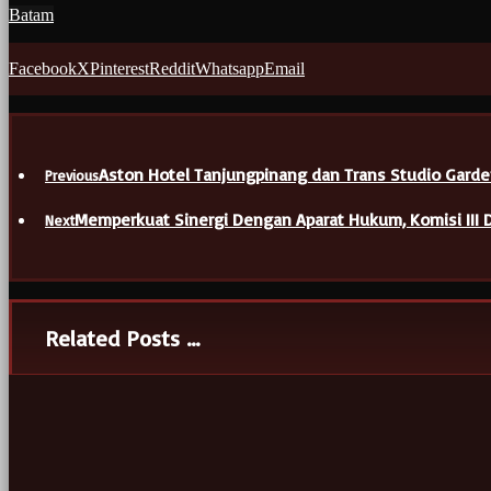
Batam
Facebook
X
Pinterest
Reddit
Whatsapp
Email
Aston Hotel Tanjungpinang dan Trans Studio Gard
Previous
Memperkuat Sinergi Dengan Aparat Hukum, Komisi III 
Next
Related Posts ...