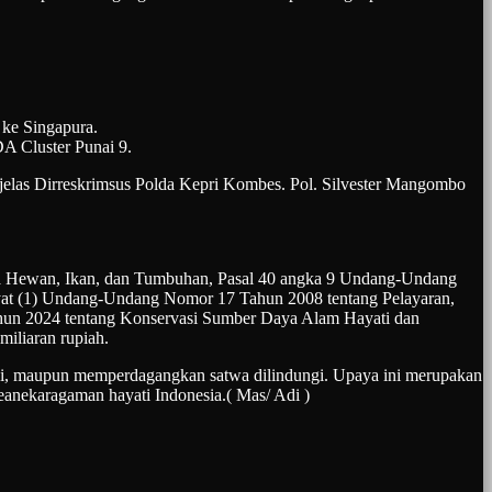
 ke Singapura.
A Cluster Punai 9.
” jelas Dirreskrimsus Polda Kepri Kombes. Pol. Silvester Mangombo
ina Hewan, Ikan, dan Tumbuhan, Pasal 40 angka 9 Undang-Undang
yat (1) Undang-Undang Nomor 17 Tahun 2008 tentang Pelayaran,
2 Tahun 2024 tentang Konservasi Sumber Daya Alam Hayati dan
iliaran rupiah.
idi, maupun memperdagangkan satwa dilindungi. Upaya ini merupakan
keanekaragaman hayati Indonesia.( Mas/ Adi )