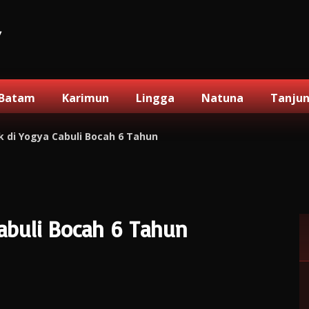
V
Batam
Karimun
Lingga
Natuna
Tanju
k di Yogya Cabuli Bocah 6 Tahun
Cabuli Bocah 6 Tahun