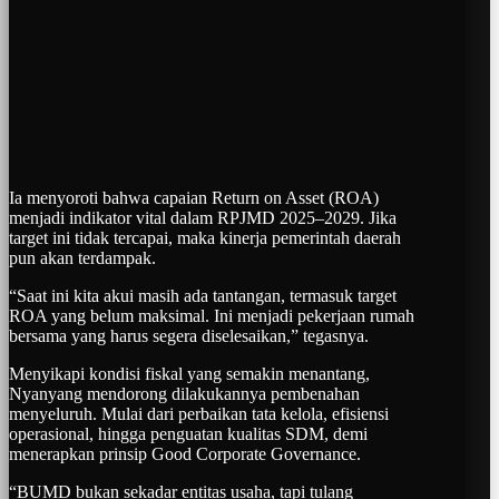
Ia menyoroti bahwa capaian Return on Asset (ROA)
menjadi indikator vital dalam RPJMD 2025–2029. Jika
target ini tidak tercapai, maka kinerja pemerintah daerah
pun akan terdampak.
“Saat ini kita akui masih ada tantangan, termasuk target
ROA yang belum maksimal. Ini menjadi pekerjaan rumah
bersama yang harus segera diselesaikan,” tegasnya.
Menyikapi kondisi fiskal yang semakin menantang,
Nyanyang mendorong dilakukannya pembenahan
menyeluruh. Mulai dari perbaikan tata kelola, efisiensi
operasional, hingga penguatan kualitas SDM, demi
menerapkan prinsip Good Corporate Governance.
“BUMD bukan sekadar entitas usaha, tapi tulang