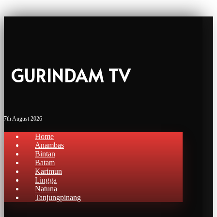
GURINDAM TV
7th August 2026
Home
Anambas
Bintan
Batam
Karimun
Lingga
Natuna
Tanjungpinang