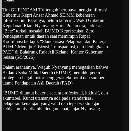
Tim GURINDAM TV tengah berupaya mengkonfirmasi
Gubernur Kepri Ansar Ahmad,SE,MM kebeneran
informasi ini. Pasalnya, belum lama ini, Wakil Gubernur
Kepulauan Riau, Nyanyang Haris Pratamura, terkesan
“Bete” terkait masalah BUMD Kepri seakan Zero
Pendapatan untuk daerah saat memimpin Rapat
Koordinasi bertajuk “Standarisasi Pelaporan dan Kinerja
BUMD Menuju Efisiensi, Transparansi, dan Peningkatan
PAD” di Balairung Raja Ali Kelana, Kantor Gubernur,
Selasa (5/5/2026).
Dalam arahannya, Wagub Nyanyang menegaskan bahwa
Badan Usaha Milik Daerah (BUMD) memiliki peran
strategis sebagai motor penggerak ekonomi dan sumber
utama Pendapatan Asli Daerah (PAD).
“BUMD dituntut bekerja secara profesional, inklusif, dan
akuntabel. Kunci utamanya ada pada standarisasi
pelaporan keuangan yang valid dan tepat waktu agar
kebijakan bisa diambil dengan tepat,” ujar Nyanyang.