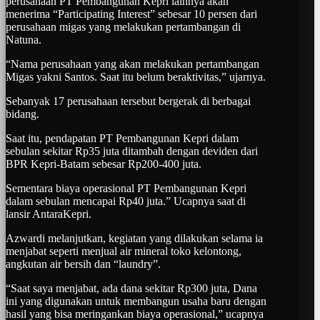
perusahaan PT Pembangunan Kepri lainnya akan
menerima “Participating Interest” sebesar 10 persen dari
perusahaan migas yang melakukan pertambangan di
Natuna.
“Nama perusahaan yang akan melakukan pertambangan
Migas yakni Santos. Saat itu belum beraktivitas,” ujarnya.
Sebanyak 17 perusahaan tersebut bergerak di berbagai
bidang.
Saat itu, pendapatan PT Pembangunan Kepri dalam
sebulan sekitar Rp35 juta ditambah dengan deviden dari
BPR Kepri-Batam sebesar Rp200-400 juta.
Sementara biaya operasional PT Pembangunan Kepri
dalam sebulan mencapai Rp40 juta.” Ucapnya saat di
lansir AntaraKepri.
Azwardi melanjutkan, kegiatan yang dilakukan selama ia
menjabat seperti menjual air mineral toko kelontong,
angkutan air bersih dan “laundry”.
“Saat saya menjabat, ada dana sekitar Rp300 juta, Dana
ini yang digunakan untuk membangun usaha baru dengan
hasil yang bisa meringankan biaya operasional,” ucapnya