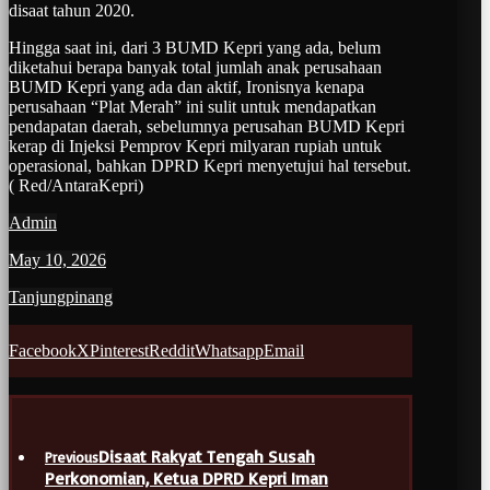
disaat tahun 2020.
Hingga saat ini, dari 3 BUMD Kepri yang ada, belum
diketahui berapa banyak total jumlah anak perusahaan
BUMD Kepri yang ada dan aktif, Ironisnya kenapa
perusahaan “Plat Merah” ini sulit untuk mendapatkan
pendapatan daerah, sebelumnya perusahan BUMD Kepri
kerap di Injeksi Pemprov Kepri milyaran rupiah untuk
operasional, bahkan DPRD Kepri menyetujui hal tersebut.
( Red/AntaraKepri)
Admin
May 10, 2026
Tanjungpinang
Facebook
X
Pinterest
Reddit
Whatsapp
Email
Disaat Rakyat Tengah Susah
Previous
Perkonomian, Ketua DPRD Kepri Iman