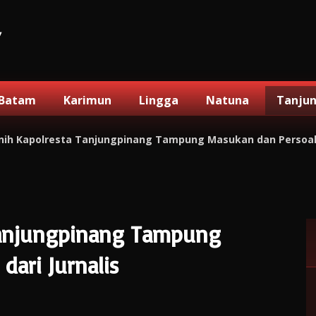
V
Batam
Karimun
Lingga
Natuna
Tanju
nih Kapolresta Tanjungpinang Tampung Masukan dan Persoalan
Tanjungpinang Tampung
dari Jurnalis