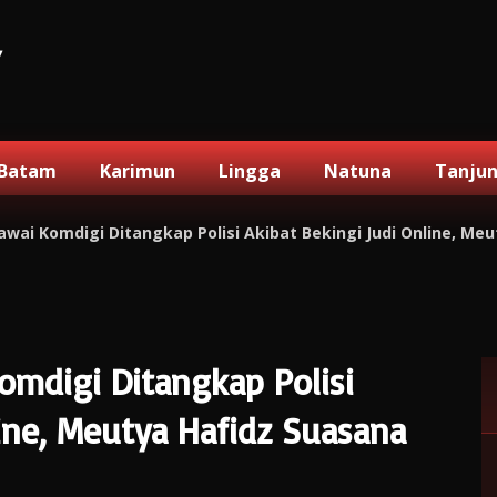
V
Batam
Karimun
Lingga
Natuna
Tanju
gawai Komdigi Ditangkap Polisi Akibat Bekingi Judi Online, 
Komdigi Ditangkap Polisi
line, Meutya Hafidz Suasana