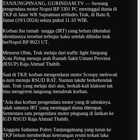
TANJUNGPINANG, GURINDAM.TV — Seorang
pengendara motor Nopol BP 3301 PC meninggal dunia di
TKP di Jalan WR Supratman terlindes Truk, di Batu 8,
Jumat (19/1/2024) sekira pukul 11.10 WIB.
Korban ibu rumah tangga (IRT) yang belum diketahui
identitasnya tersebut terbujur kaku setelah dilindas truk
berNopol BP 9023 UT.
Menurut Obin, Truk melaju dari traffic light Simpang
Kota Piring menuju arah Rumah Sakit Umum Provinsi
(RSUP) Raja Ahmad Thabib.
Saat di TKP, korban mengendarai motor Scoopy melewati
u-turn menuju RSUD RAT. Namun takdir berkehendak
lain. Truk yang melaju dari atas, berkali-kali klakson tak
bisa mengerem langsung menabrak korban.
“Ada dua korban pengendara motor yang di tabraknya.
salah satunya IRT yang meninggal dunia ditempat,
Sementara satu pengendara motor pingsang di larikan ke
IGD RSUD Raja Ahmad Thabib.
Anggota Satlantas Polres Tanjungpinang yang turun ke
TKP belum memberikan keterangan resmi terkait laka