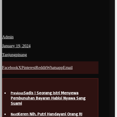
Admin
January 19, 2024
Tanjungpinang
Facebook
X
Pinterest
Reddit
Whatsapp
Email
Sadis ! Seorang Istri Menyewa
Previous
Pembunuhan Bayaran Habisi Nyawa Sang
Suami
Keren Nih, Putri Handayani Orang RI
Next