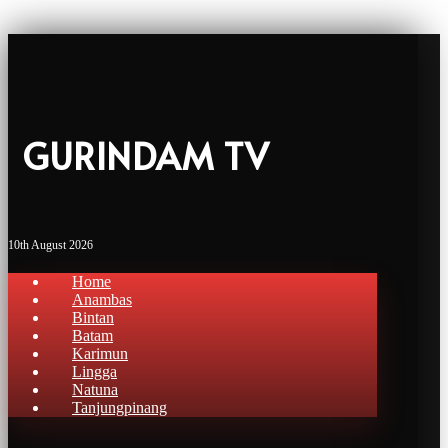
GURINDAM TV
10th August 2026
Home
Anambas
Bintan
Batam
Karimun
Lingga
Natuna
Tanjungpinang