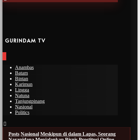
GURINDAM TV
Anambas
Batam
Bintan
Karimun
Lingga
Natuna
Tanjungpinang
Nasional
Politics
Posts
Nasional
Meskipun di dalam Lapas, Seorang
Narapidana Menjalankan Bisnis Prostitusi Online