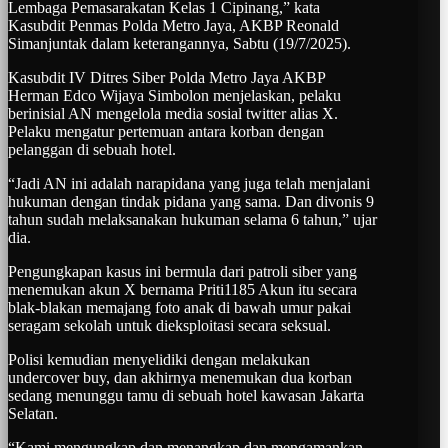
Lembaga Pemasarakatan Kelas 1 Cipinang,” kata
Kasubdit Penmas Polda Metro Jaya, AKBP Reonald
Simanjuntak dalam keterangannya, Sabtu (19/7/2025).
Kasubdit IV Ditres Siber Polda Metro Jaya AKBP
Herman Edco Wijaya Simbolon menjelaskan, pelaku
berinisial AN mengelola media sosial twitter alias X.
Pelaku mengatur pertemuan antara korban dengan
pelanggan di sebuah hotel.
“Jadi AN ini adalah narapidana yang juga telah menjalani
hukuman dengan tindak pidana yang sama. Dan divonis 9
tahun sudah melaksanakan hukuman selama 6 tahun,” ujar
dia.
Pengungkapan kasus ini bermula dari patroli siber yang
menemukan akun X bernama Priti1185 Akun itu secara
blak-blakan memajang foto anak di bawah umur pakai
seragam sekolah untuk dieksploitasi secara seksual.
Polisi kemudian menyelidiki dengan melakukan
undercover buy, dan akhirnya menemukan dua korban
sedang menunggu tamu di sebuah hotel kawasan Jakarta
Selatan.
“Kami mengungkap dan menangkap dan mengamankan