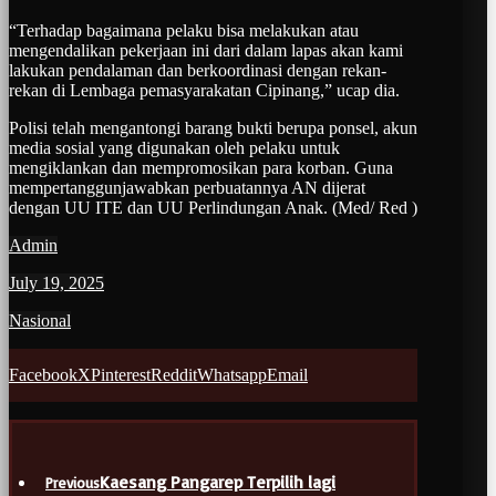
“Terhadap bagaimana pelaku bisa melakukan atau
mengendalikan pekerjaan ini dari dalam lapas akan kami
lakukan pendalaman dan berkoordinasi dengan rekan-
rekan di Lembaga pemasyarakatan Cipinang,” ucap dia.
Polisi telah mengantongi barang bukti berupa ponsel, akun
media sosial yang digunakan oleh pelaku untuk
mengiklankan dan mempromosikan para korban. Guna
mempertanggunjawabkan perbuatannya AN dijerat
dengan UU ITE dan UU Perlindungan Anak. (Med/ Red )
Admin
July 19, 2025
Nasional
Facebook
X
Pinterest
Reddit
Whatsapp
Email
Kaesang Pangarep Terpilih lagi
Previous