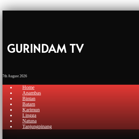
GURINDAM TV
7th August 2026
Home
Anambas
Bintan
Batam
Karimun
Lingga
Natuna
Tanjungpinang