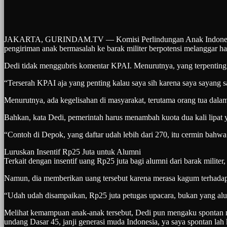
JAKARTA, GURINDAM.TV — Komisi Perlindungan Anak Indonesia (KP
pengiriman anak bermasalah ke barak militer berpotensi melanggar ha
Dedi tidak menggubris komentar KPAI. Menurutnya, yang terpenting
“Terserah KPAI aja yang penting kalau saya sih karena saya sayang s
Menurutnya, ada kegelisahan di masyarakat, terutama orang tua dalam
Bahkan, kata Dedi, pemerintah harus menambah kuota dua kali lipat 
“Contoh di Depok, yang daftar udah lebih dari 270, itu cermin bahwa
Luruskan Insentif Rp25 Juta untuk Alumni
Terkait dengan insentif uang Rp25 juta bagi alumni dari barak milite
Namun, dia memberikan uang tersebut karena merasa kagum terhada
“Udah udah disampaikan, Rp25 juta petugas upacara, bukan yang alu
Melihat kemampuan anak-anak tersebut, Dedi pun mengaku spontan m
undang Dasar 45, janji generasi muda Indonesia, ya saya spontan lah 