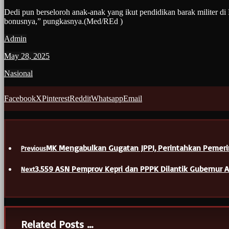
Dedi pun berseloroh anak-anak yang ikut pendidikan barak militer 
bonusnya,” pungkasnya.(Med/REd )
Admin
May 28, 2025
Nasional
Facebook
X
Pinterest
Reddit
Whatsapp
Email
MK Mengabulkan Gugatan JPPI, Perintahkan Pemeri
Previous
3.559 ASN Pemprov Kepri dan PPPK Dilantik Gubernur
Next
Related Posts ...