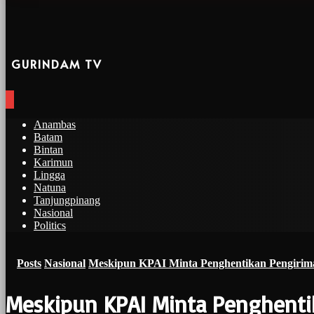
GURINDAM TV
Anambas
Batam
Bintan
Karimun
Lingga
Natuna
Tanjungpinang
Nasional
Politics
Posts
Nasional
Meskipun KPAI Minta Penghentikan Pengirima
Meskipun KPAI Minta Penghentik