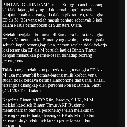
BINTAN, GURINDAM.TV – – Sungguh aneh seorang
laki-laki lajang ini yang tidak pernah kapok masuk
penjara, entah apa yang ada dalam pikirannya, tersangka
EP als M (33) yang telah masuk penjara sebanyak 3 kali
dalam kasus perampokan di Sumatera Utara.
Setelah menjalani hukuman di Sumatera Utara tersangka
EP als M merantau ke Bintan yang awalnya bekerja pada
sebuah kapal penangkap ikan, namun setelah tidak bekerja
lagi tersangka EP als M berulah lagi di Bintan Timur
dengan melakukan pemerkosaan terhadap seorang
perempuan.
Tidak hanya melakukan pemerkosaan, tersangka EP Als
M juga mengambil barang-barang milik korban yang
sudah tidak berdaya berupa Handphone dan uang, alhasil
tersangka ditangkap oleh personel Polsek Bintan, Sabtu
(27/1/2024) di Batam.
Kapolres Bintan AKBP Riky Iswoyo, S.I.K., M.M
melalui kapolsek Bintan Timur AKP Rugianto
membenarkan bahwa personelnya telah melakukan
penangkapan terhadap tersangka EP als M di Batam
karena diduga telah melakukan pemerkosaan dan
pencurian.