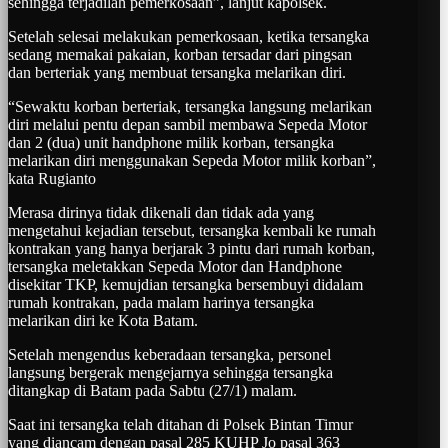
sehingga terjadilah pemerkosaan”, lanjut kapolsek.
Setelah selesai melakukan pemerkosaan, ketika tersangka
sedang memakai pakaian, korban tersadar dari pingsan
dan berteriak yang membuat tersangka melarikan diri.
“Sewaktu korban berteriak, tersangka langsung melarikan
diri melalui pentu depan sambil membawa Sepeda Motor
dan 2 (dua) unit handphone milik korban, tersangka
melarikan diri menggunakan Sepeda Motor milik korban”,
kata Rugianto
Merasa dirinya tidak dikenali dan tidak ada yang
mengetahui kejadian tersebut, tersangka kembali ke rumah
kontrakan yang hanya berjarak 3 pintu dari rumah korban,
tersangka meletakkan Sepeda Motor dan Handphone
disekitar TKP, kemujdian tersangka bersembuyi didalam
rumah kontrakan, pada malam harinya tersangka
melarikan diri ke Kota Batam.
Setelah mengendus keberadaan tersangka, personel
langsung bergerak mengejarnya sehingga tersangka
ditangkap di Batam pada Sabtu (27/1) malam.
Saat ini tersangka telah ditahan di Polsek Bintan Timur
yang diancam dengan pasal 285 KUHP Jo pasal 363