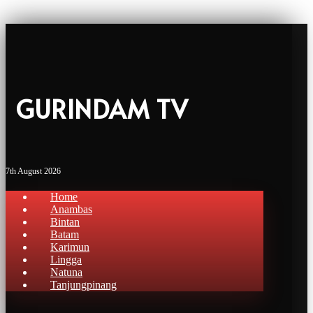
GURINDAM TV
7th August 2026
Home
Anambas
Bintan
Batam
Karimun
Lingga
Natuna
Tanjungpinang