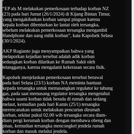
“EP als M melakukan pemerkosaan terhadap korban NZ
(23) pada hari Jumat (26/1/2024) di Kijang Bintan Timur,
yang mengakibatkan korban sampai pingsan karena
kepala korban dibenturkan ke lantai oleh tersangka,
sebelum melakukan pemerkosaan tersangka mengambil
Handphone dan uang milik korban”, kata Kapolsek Selasa
(30/1/2024).
AKP Rugianto juga menyampaikan bahwa yang
melaporkan kejadian tersebut adalah adik korban
sedangkan korban dilarikan ke Rumah Sakit oleh
tetangganya, karena mengalami kekerasan secara fisik.
Kapolsek menjelaskan pemerkosaan tersebut berawal
pada hari Selasa (23/1) korban NA meminta bantuan
kepada tersangka untuk memasangkan regulator ke tabung
gas, pada saat memasang regulator tersangka mengetahui
bahwa suami korban tidak berada di rumah dan sedang
melaut, kemudian pada hari Kamis (25/1) tersangka
merencanakan untuk melakukan pencurian dirumah
korban, sekitar pukul 02.00 wib tersangka secara diam-
diam pergi kerumah korban dengan membawa obeng dan
pisau, kemudian tersangka mencongkel jendela rumah
korban dan masuk melalui jendela.