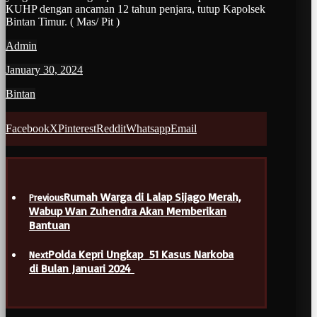
KUHP dengan ancaman 12 tahun penjara, tutup Kapolsek
Bintan Timur. ( Mas/ Pit )
Admin
January 30, 2024
Bintan
Facebook
X
Pinterest
Reddit
Whatsapp
Email
Rumah Warga di Lalap Sijago Merah,
Previous
Wabup Wan Zuhendra Akan Memberikan
Bantuan
Polda Kepri Ungkap 51 Kasus Narkoba
Next
di Bulan Januari 2024