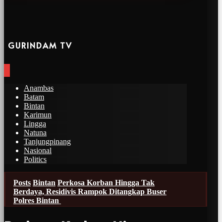
GURINDAM TV
Anambas
Batam
Bintan
Karimun
Lingga
Natuna
Tanjungpinang
Nasional
Politics
Posts
Bintan
Perkosa Korban Hingga Tak
Berdaya, Residivis Rampok Ditangkap Buser
Polres Bintan