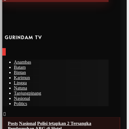
GURINDAM TV
Anambas
Batam
Bintan
Karimun
Lingga
Natuna
Tanjungpinang
Nasional
Politics
Posts
Nasional
Polisi tetapkan 2 Tersangka
Pembunuhan ABG di Hotel