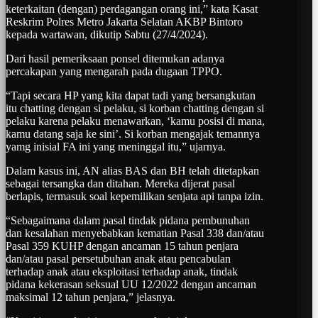
keterkaitan (dengan) perdagangan orang ini,” kata Kasat
Reskrim Polres Metro Jakarta Selatan AKBP Bintoro
kepada wartawan, dikutip Sabtu (27/4/2024).
Dari hasil pemeriksaan ponsel ditemukan adanya
percakapan yang mengarah pada dugaan TPPO.
“Tapi secara HP yang kita dapat tadi yang bersangkutan
itu chatting dengan si pelaku, si korban chatting dengan si
pelaku karena pelaku menawarkan, ‘kamu posisi di mana,
kamu datang saja ke sini’. Si korban mengajak temannya
yamg inisial FA ini yang meninggal itu,” ujarnya.
Dalam kasus ini, AN alias BAS dan BH telah ditetapkan
sebagai tersangka dan ditahan. Mereka dijerat pasal
berlapis, termasuk soal kepemilikan senjata api tanpa izin.
“Sebagaimana dalam pasal tindak pidana pembunuhan
dan kesalahan menyebabkan kematian Pasal 338 dan/atau
Pasal 359 KUHP dengan ancaman 15 tahun penjara
dan/atau pasal persetubuhan anak atau pencabulan
terhadap anak atau eksploitasi terhadap anak, tindak
pidana kekerasan seksual UU 12/2022 dengan ancaman
maksimal 12 tahun penjara,” jelasnya.