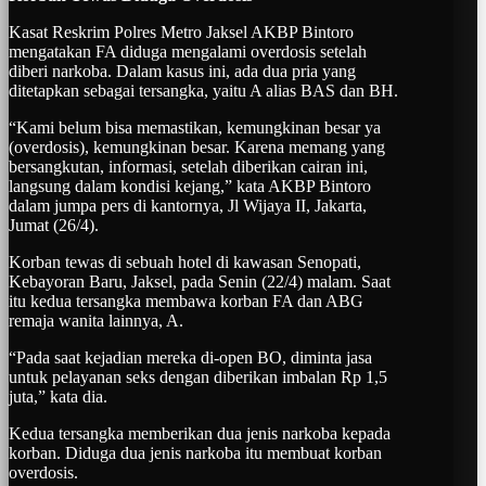
Kasat Reskrim Polres Metro Jaksel AKBP Bintoro
mengatakan FA diduga mengalami overdosis setelah
diberi narkoba. Dalam kasus ini, ada dua pria yang
ditetapkan sebagai tersangka, yaitu A alias BAS dan BH.
“Kami belum bisa memastikan, kemungkinan besar ya
(overdosis), kemungkinan besar. Karena memang yang
bersangkutan, informasi, setelah diberikan cairan ini,
langsung dalam kondisi kejang,” kata AKBP Bintoro
dalam jumpa pers di kantornya, Jl Wijaya II, Jakarta,
Jumat (26/4).
Korban tewas di sebuah hotel di kawasan Senopati,
Kebayoran Baru, Jaksel, pada Senin (22/4) malam. Saat
itu kedua tersangka membawa korban FA dan ABG
remaja wanita lainnya, A.
“Pada saat kejadian mereka di-open BO, diminta jasa
untuk pelayanan seks dengan diberikan imbalan Rp 1,5
juta,” kata dia.
Kedua tersangka memberikan dua jenis narkoba kepada
korban. Diduga dua jenis narkoba itu membuat korban
overdosis.