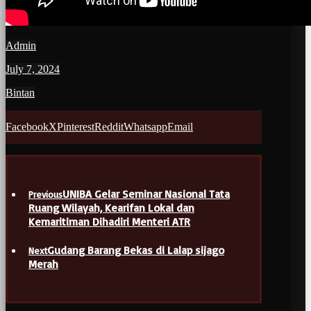
Admin
July 7, 2024
Bintan
Facebook
X
Pinterest
Reddit
Whatsapp
Email
UNIBA Gelar Seminar Nasional Tata
Previous
Ruang Wilayah, Kearifan Lokal dan
Kemaritiman Dihadiri Menteri ATR
Gudang Barang Bekas di Lalap sijago
Next
Merah