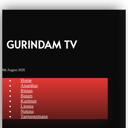
GURINDAM TV
9th August 2026
Home
Anambas
Bintan
Batam
Karimun
Lingga
Natuna
Tanjungpinang