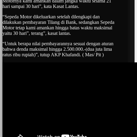
Motornya kami amankan dalam jangka waktu selama 21
hari sampai 30 hari”, kata Kasat Lantas.
“Sepeda Motor dikeluarkan setelah dilengkapi dan
dilakukan pembayaran Tilang di Bank, sedangkan Sepeda
Motor tetap kami amankan hingga batas waktu maksimal
yaitu 30 hari”, terang”, kasat lantas.
“Untuk berapa nilai pembayarannya sesuai dengan aturan
bahwa denda maksimal hingga 2.500.000.-(dua juta lima
ratus ribu rupiah)”, tutup AKP Khafandi. ( Mas/ Pit )