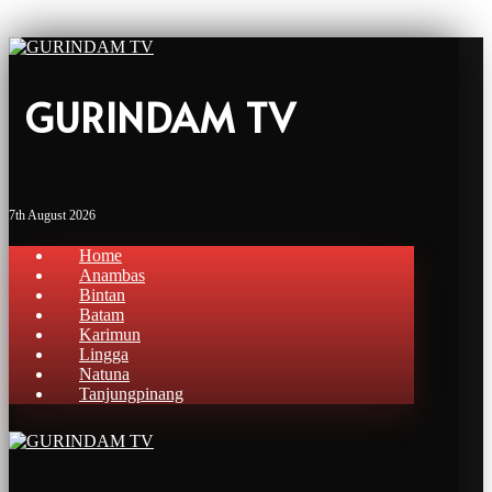
GURINDAM TV
7th August 2026
Home
Anambas
Bintan
Batam
Karimun
Lingga
Natuna
Tanjungpinang