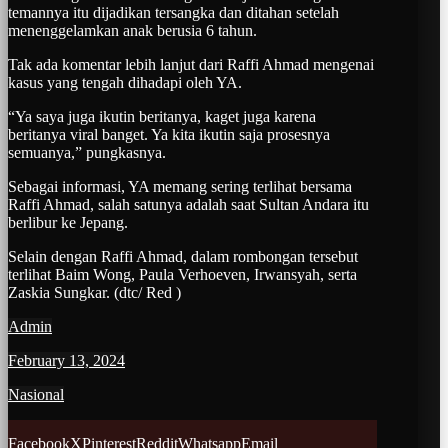
temannya itu dijadikan tersangka dan ditahan setelah
menenggelamkan anak berusia 6 tahun.
Tak ada komentar lebih lanjut dari Raffi Ahmad mengenai
kasus yang tengah dihadapi oleh YA.
“Ya saya juga ikutin beritanya, kaget juga karena
beritanya viral banget. Ya kita ikutin saja prosesnya
semuanya,” pungkasnya.
Sebagai informasi, YA memang sering terlihat bersama
Raffi Ahmad, salah satunya adalah saat Sultan Andara itu
berlibur ke Jepang.
Selain dengan Raffi Ahmad, dalam rombongan tersebut
terlihat Baim Wong, Paula Verhoeven, Irwansyah, serta
Zaskia Sungkar. (dtc/ Red )
Admin
February 13, 2024
Nasional
Facebook
X
Pinterest
Reddit
Whatsapp
Email