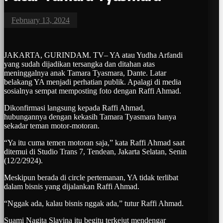
February 13, 2024
JAKARTA, GURINDAM. TV– YA atau Yudha Arfandi
yang sudah dijadikan tersangka dan ditahan atas
meninggalnya anak Tamara Tyasmara, Dante. Latar
belakang YA menjadi perhatian publik. Apalagi di media
sosialnya sempat memposting foto dengan Raffi Ahmad.
Dikonfirmasi langsung kepada Raffi Ahmad,
hubungannya dengan kekasih Tamara Tyasmara hanya
sekadar teman motor-motoran.
“Ya itu cuma temen motoran saja,” kata Raffi Ahmad saat
ditemui di Studio Trans 7, Tendean, Jakarta Selatan, Senin
(12/2/2924).
Meskipun berada di circle pertemanan, YA tidak terlibat
dalam bisnis yang dijalankan Raffi Ahmad.
“Nggak ada, kalau bisnis nggak ada,” tutur Raffi Ahmad.
Suami Nagita Slavina itu begitu terkejut mendengar