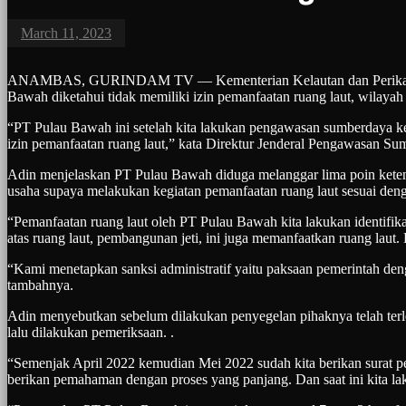
March 11, 2023
ANAMBAS, GURINDAM TV — Kementerian Kelautan dan Perikanan (K
Bawah diketahui tidak memiliki izin pemanfaatan ruang laut, wilayah p
“PT Pulau Bawah ini setelah kita lakukan pengawasan sumberdaya kela
izin pemanfaatan ruang laut,” kata Direktur Jenderal Pengawasan
Adin menjelaskan PT Pulau Bawah diduga melanggar lima poin ketent
usaha supaya melakukan kegiatan pemanfaatan ruang laut sesuai deng
“Pemanfaatan ruang laut oleh PT Pulau Bawah kita lakukan identifikas
atas ruang laut, pembangunan jeti, ini juga memanfaatkan ruang laut. K
“Kami menetapkan sanksi administratif yaitu paksaan pemerintah de
tambahnya.
Adin menyebutkan sebelum dilakukan penyegelan pihaknya telah terle
lalu dilakukan pemeriksaan. .
“Semenjak April 2022 kemudian Mei 2022 sudah kita berikan surat pe
berikan pemahaman dengan proses yang panjang. Dan saat ini kita la