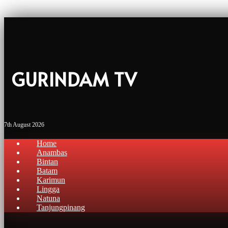
GURINDAM TV
7th August 2026
Home
Anambas
Bintan
Batam
Karimun
Lingga
Natuna
Tanjungpinang