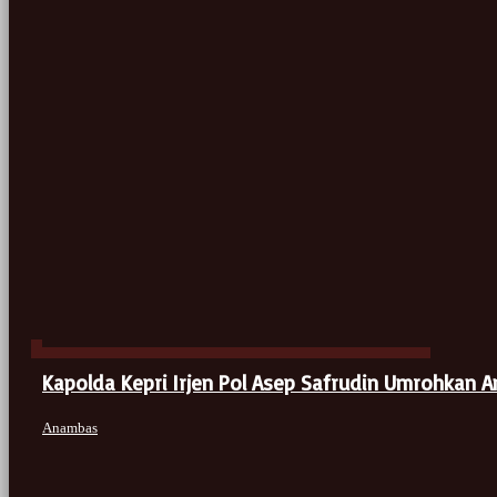
Kapolda Kepri Irjen Pol Asep Safrudin Umrohkan 
Anambas