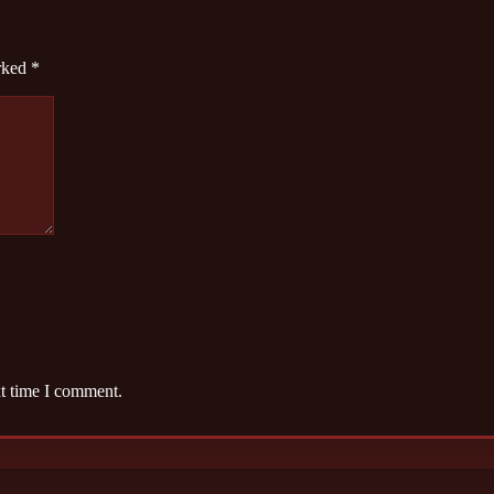
arked
*
xt time I comment.