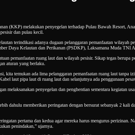
KP) melakukan penyegelan terhadap Pulau Bawah Resort, Anambas
esisir dan pulau kecil.
utan terindikasi adanya dugaan pelanggaran pemanfaatan wilayah pesisi
 Sumber Daya Kelautan dan Perikanan (PSDKP), Laksamana Muda TNI A
uan pemanfaatan ruang laut dan wilayah pesisir. Sikap tegas berupa p
an aturan yang berlaku.
i, kita temukan ada lima pelanggaran pemanfaatan ruang laut tanpa izin
abel laut pipa laut di ruang laut dan selanjutnya ada penggunaan pesawa
ngan melaksanakan penyegelan dan penghentian sementara kegiatan us
bih dahulu memberikan peringatan dengan bersurat sebanyak 2 kali dar
ringatan pertama dan kedua agar mereka harus mengurus perizinan. Nam
kukan penindakan,” ujarnya.