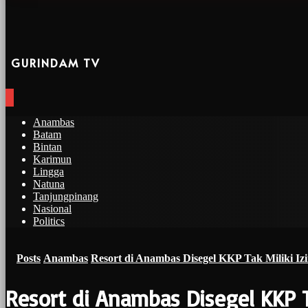
GURINDAM TV
Anambas
Batam
Bintan
Karimun
Lingga
Natuna
Tanjungpinang
Nasional
Politics
Posts
Anambas
Resort di Anambas Disegel KKP Tak Miliki Iz
Resort di Anambas Disegel KKP T