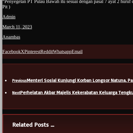
“Penyegelan PT Pulau Bawah itu sesuai dengan pasal 7 ayat 2 huruf c 
Pit )
Admin
March 11, 2023
Anambas
Facebook
X
Pinterest
Reddit
Whatsapp
Email
Menteri Sosial Kunjungi Korban Longsor Natuna, 
Previous
Perhelatan Akbar Majelis Kekerabatan Keluarga Tengk
Next
Related Posts ...