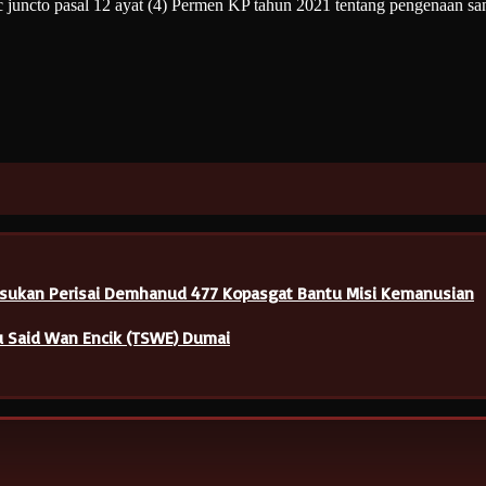
juncto pasal 12 ayat (4) Permen KP tahun 2021 tentang pengenaan sanks
Pasukan Perisai Demhanud 477 Kopasgat Bantu Misi Kemanusian
u Said Wan Encik (TSWE) Dumai