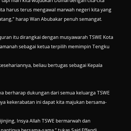
i tapi mari kita wujudkan Dumai dengan cita-cita
ita harus terus mengawal marwah negeri kita yang
datang,” harap Wan Abubakar penuh semangat.
alquran itu dirangkai dengan musyawarah TSWE Kota
amanah sebagai ketua terpilih memimpin Tengku
kesehariannya, beliau bertugas sebagai Kepala
aya berharap dukungan dari semua keluarga TSWE
aya kekerabatan ini dapat kita majukan bersama-
ijinjing, Insya Allah TSWE bermarwah dan
nantinya bersama-sama,” tukas Said Effendi.