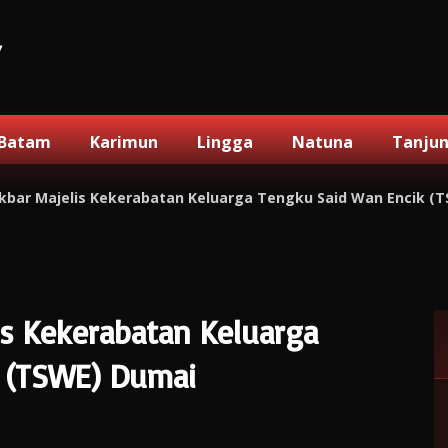
V
Batam
Karimun
Lingga
Natuna
Tanju
kbar Majelis Kekerabatan Keluarga Tengku Said Wan Encik (
is Kekerabatan Keluarga
 (TSWE) Dumai