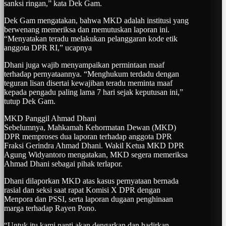
sanksi ringan,” kata Dek Gam.
Dek Gam mengatakan, bahwa MKD adalah institusi yang
berwenang memeriksa dan memutuskan laporan ini.
“Menyatakan teradu melakukan pelanggaran kode etik
anggota DPR RI,” ucapnya
Dhani juga wajib menyampaikan permintaan maaf
terhadap pernyataannya. “Menghukum terdadu dengan
teguran lisan disertai kewajiban teradu meminta maaf
kepada pengadu paling lama 7 hari sejak keputusan ini,”
tutup Dek Gam.
MKD Panggil Ahmad Dhani
Sebelumnya, Mahkamah Kehormatan Dewan (MKD)
DPR memproses dua laporan terhadap anggota DPR
Fraksi Gerindra Ahmad Dhani. Wakil Ketua MKD DPR
Agung Widyantoro mengatakan, MKD segera memeriksa
Ahmad Dhani sebagai pihak terlapor.
Dhani dilaporkan MKD atas kasus pernyataan bernada
rasial dan seksi saat rapat Komisi X DPR dengan
Menpora dan PSSI, serta laporan dugaan penghinaan
marga terhadap Rayen Pono.
“Untuk itu kami nanti akan dengarkan dan hadirkan