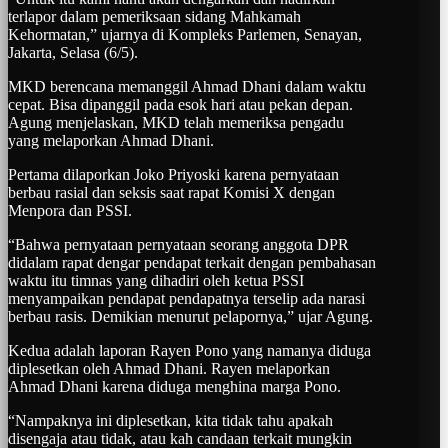
terlapor dalam pemeriksaan sidang Mahkamah
Kehormatan,” ujarnya di Kompleks Parlemen, Senayan,
Jakarta, Selasa (6/5).
MKD berencana memanggil Ahmad Dhani dalam waktu
cepat. Bisa dipanggil pada esok hari atau pekan depan.
Agung menjelaskan, MKD telah memeriksa pengadu
yang melaporkan Ahmad Dhani.
Pertama dilaporkan Joko Priyoski karena pernyataan
berbau rasial dan seksis saat rapat Komisi X dengan
Menpora dan PSSI.
“Bahwa pernyataan pernyataan seorang anggota DPR
didalam rapat dengar pendapat terkait dengan pembahasan
waktu itu timnas yang dihadiri oleh ketua PSSI
menyampaikan pendapat pendapatnya terselip ada narasi
berbau rasis. Demikian menurut pelapornya,” ujar Agung.
Kedua adalah laporan Rayen Pono yang namanya diduga
diplesetkan oleh Ahmad Dhani. Rayen melaporkan
Ahmad Dhani karena diduga menghina marga Pono.
“Nampaknya ini diplesetkan, kita tidak tahu apakah
disengaja atau tidak, atau kah candaan terkait mungkin