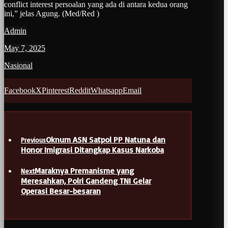
conflict interest persoalan yang ada di antara kedua orang
ini,” jelas Agung. (Med/Red )
Admin
May 7, 2025
Nasional
Facebook
X
Pinterest
Reddit
Whatsapp
Email
Oknum ASN Satpol PP Natuna dan
Previous
Honor Imigrasi Ditangkap Kasus Narkoba
Maraknya Premanisme yang
Next
Meresahkan, Polri Gandeng TNI Gelar
Operasi Besar-besaran