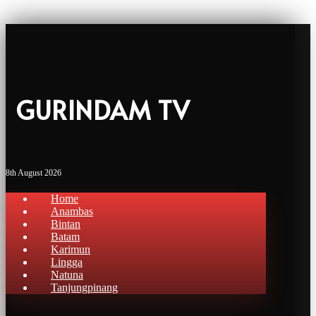
GURINDAM TV
8th August 2026
Home
Anambas
Bintan
Batam
Karimun
Lingga
Natuna
Tanjungpinang