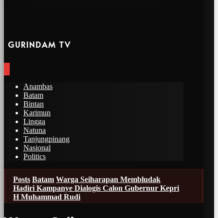
GURINDAM TV
Anambas
Batam
Bintan
Karimun
Lingga
Natuna
Tanjungpinang
Nasional
Politics
Posts
Batam
Warga Seiharapan Membludak
Hadiri Kampanye Dialogis Calon Gubernur Kepri
H Muhammad Rudi