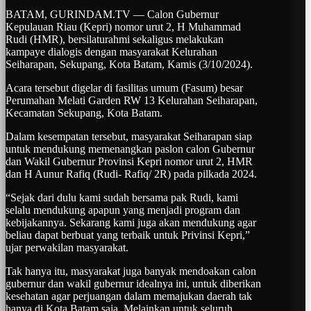
BATAM, GURINDAM.TV — Calon Gubernur
Kepulauan Riau (Kepri) nomor urut 2, H Muhammad
Rudi (HMR), bersilaturahmi sekaligus melakukan
kampaye dialogis dengan masyarakat Kelurahan
Seiharapan, Sekupang, Kota Batam, Kamis (3/10/2024).
Acara tersebut digelar di fasilitas umum (Fasum) besar
Perumahan Melati Garden RW 13 Kelurahan Seiharapan,
Kecamatan Sekupang, Kota Batam.
Dalam kesempatan tersebut, masyarakat Seiharapan siap
untuk mendukung memenangkan paslon calon Gubernur
dan Wakil Gubernur Provinsi Kepri nomor urut 2, HMR
dan H Aunur Rafiq (Rudi- Rafiq/ 2R) pada pilkada 2024.
“Sejak dari dulu kami sudah bersama pak Rudi, kami
selalu mendukung apapun yang menjadi program dan
kebijakannya. Sekarang kami juga akan mendukung agar
beliau dapat berbuat yang terbaik untuk Privinsi Kepri,”
ujar perwakilan masyarakat.
Tak hanya itu, masyarakat juga banyak mendoakan calon
gubernur dan wakil gubernur idealnya ini, untuk diberikan
kesehatan agar perjuangan dalam memajukan daerah tak
hanya di Kota Batam saja. Melainkan untuk seluruh