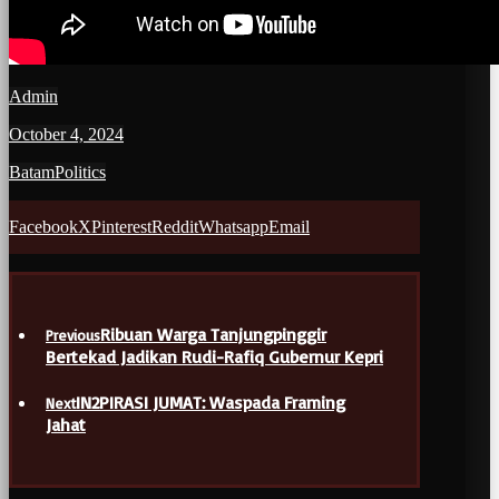
Admin
October 4, 2024
Batam
Politics
Facebook
X
Pinterest
Reddit
Whatsapp
Email
Ribuan Warga Tanjungpinggir
Previous
Bertekad Jadikan Rudi-Rafiq Gubernur Kepri
IN2PIRASI JUMAT: Waspada Framing
Next
Jahat