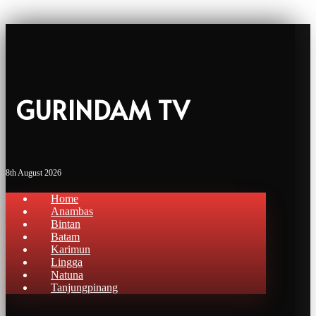
GURINDAM TV
8th August 2026
Home
Anambas
Bintan
Batam
Karimun
Lingga
Natuna
Tanjungpinang