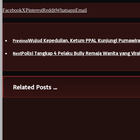
Facebook
X
Pinterest
Reddit
Whatsapp
Email
Wujud Kepedulian, Ketum PPAL Kunjungi Purnawira
Previous
Polisi Tangkap 4 Pelaku Bully Remaja Wanita yang Vira
Next
Related Posts ...