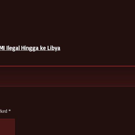
I Ilegal Hingga ke Libya
arked
*