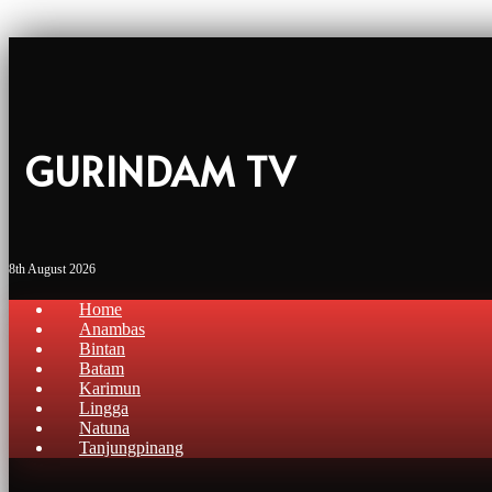
GURINDAM TV
8th August 2026
Home
Anambas
Bintan
Batam
Karimun
Lingga
Natuna
Tanjungpinang