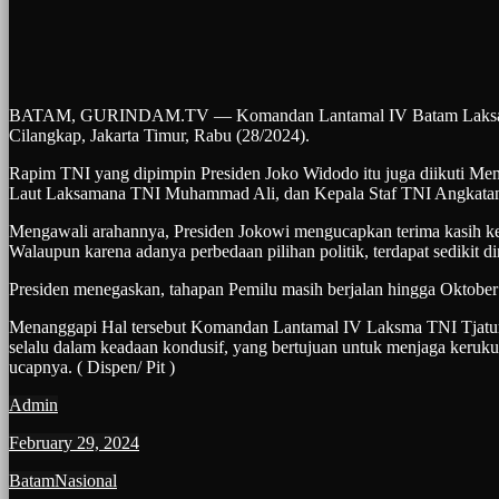
BATAM, GURINDAM.TV — Komandan Lantamal IV Batam Laksamana Pe
Cilangkap, Jakarta Timur, Rabu (28/2024).
Rapim TNI yang dipimpin Presiden Joko Widodo itu juga diikuti Men
Laut Laksamana TNI Muhammad Ali, dan Kepala Staf TNI Angkatan Uda
Mengawali arahannya, Presiden Jokowi mengucapkan terima kasih ke 
Walaupun karena adanya perbedaan pilihan politik, terdapat sedikit d
Presiden menegaskan, tahapan Pemilu masih berjalan hingga Oktober 2
Menanggapi Hal tersebut Komandan Lantamal IV Laksma TNI Tjatur
selalu dalam keadaan kondusif, yang bertujuan untuk menjaga keruk
ucapnya. ( Dispen/ Pit )
Admin
February 29, 2024
Batam
Nasional