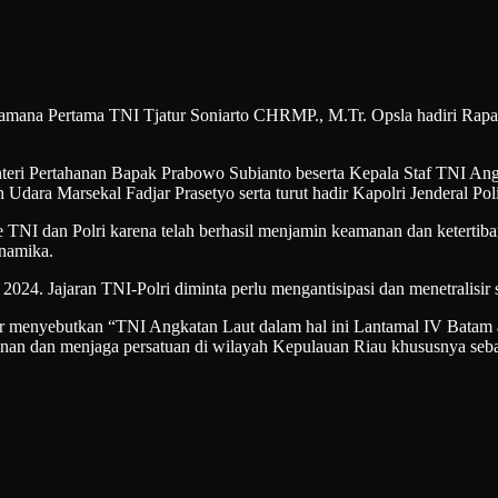
rtama TNI Tjatur Soniarto CHRMP., M.Tr. Opsla hadiri Rapat Pi
teri Pertahanan Bapak Prabowo Subianto beserta Kepala Staf TNI Ang
ra Marsekal Fadjar Prasetyo serta turut hadir Kapolri Jenderal Poli
TNI dan Polri karena telah berhasil menjamin keamanan dan ketertiba
inamika.
024. Jajaran TNI-Polri diminta perlu mengantisipasi dan menetralisir s
 menyebutkan “TNI Angkatan Laut dalam hal ini Lantamal IV Batam 
unan dan menjaga persatuan di wilayah Kepulauan Riau khususnya seba