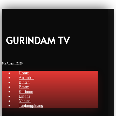
GURINDAM TV
8th August 2026
Home
Anambas
Bintan
Batam
Karimun
Lingga
Natuna
Tanjungpinang