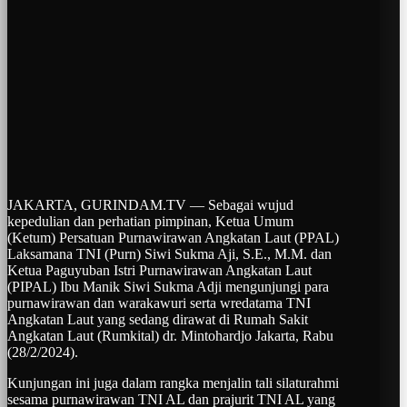
JAKARTA, GURINDAM.TV — Sebagai wujud
kepedulian dan perhatian pimpinan, Ketua Umum
(Ketum) Persatuan Purnawirawan Angkatan Laut (PPAL)
Laksamana TNI (Purn) Siwi Sukma Aji, S.E., M.M. dan
Ketua Paguyuban Istri Purnawirawan Angkatan Laut
(PIPAL) Ibu Manik Siwi Sukma Adji mengunjungi para
purnawirawan dan warakawuri serta wredatama TNI
Angkatan Laut yang sedang dirawat di Rumah Sakit
Angkatan Laut (Rumkital) dr. Mintohardjo Jakarta, Rabu
(28/2/2024).
Kunjungan ini juga dalam rangka menjalin tali silaturahmi
sesama purnawirawan TNI AL dan prajurit TNI AL yang