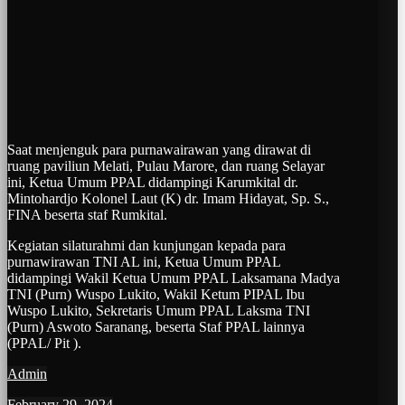
Saat menjenguk para purnawairawan yang dirawat di
ruang paviliun Melati, Pulau Marore, dan ruang Selayar
ini, Ketua Umum PPAL didampingi Karumkital dr.
Mintohardjo Kolonel Laut (K) dr. Imam Hidayat, Sp. S.,
FINA beserta staf Rumkital.
Kegiatan silaturahmi dan kunjungan kepada para
purnawirawan TNI AL ini, Ketua Umum PPAL
didampingi Wakil Ketua Umum PPAL Laksamana Madya
TNI (Purn) Wuspo Lukito, Wakil Ketum PIPAL Ibu
Wuspo Lukito, Sekretaris Umum PPAL Laksma TNI
(Purn) Aswoto Saranang, beserta Staf PPAL lainnya
(PPAL/ Pit ).
Admin
February 29, 2024