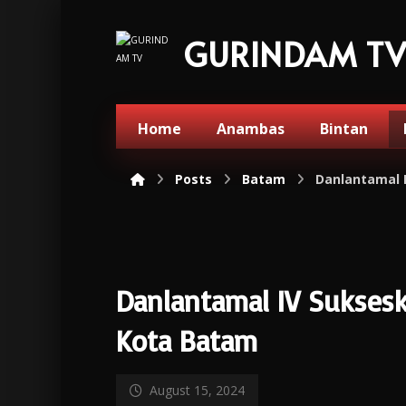
GURINDAM T
Home
Anambas
Bintan
Posts
Batam
Danlantamal 
Danlantamal IV Sukses
Kota Batam
August 15, 2024