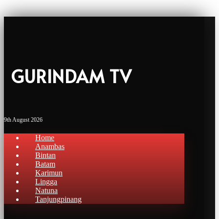
GURINDAM TV
9th August 2026
Home
Anambas
Bintan
Batam
Karimun
Lingga
Natuna
Tanjungpinang