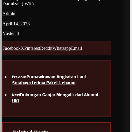
Darmizal. ( Wit )
Admin
April 14, 2023
Nasional
Facebook
X
Pinterest
Reddit
Whatsapp
Email
Purnawirawan Angkatan Laut
Previous
Surabaya terima Paket Lebaran
Dukungan Ganjar Mengalir dari Alumni
Next
UKI