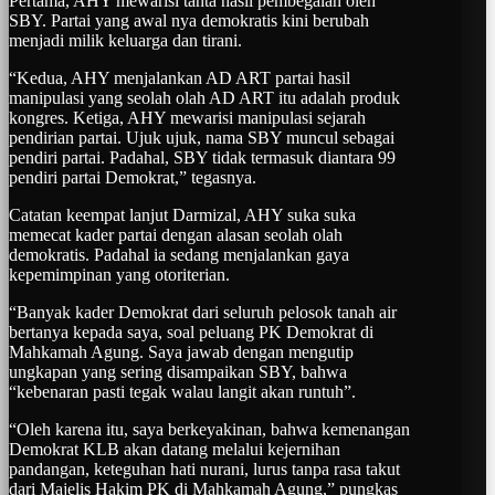
Pertama, AHY mewarisi tahta hasil pembegalan oleh
SBY. Partai yang awal nya demokratis kini berubah
menjadi milik keluarga dan tirani.
“Kedua, AHY menjalankan AD ART partai hasil
manipulasi yang seolah olah AD ART itu adalah produk
kongres. Ketiga, AHY mewarisi manipulasi sejarah
pendirian partai. Ujuk ujuk, nama SBY muncul sebagai
pendiri partai. Padahal, SBY tidak termasuk diantara 99
pendiri partai Demokrat,” tegasnya.
Catatan keempat lanjut Darmizal, AHY suka suka
memecat kader partai dengan alasan seolah olah
demokratis. Padahal ia sedang menjalankan gaya
kepemimpinan yang otoriterian.
“Banyak kader Demokrat dari seluruh pelosok tanah air
bertanya kepada saya, soal peluang PK Demokrat di
Mahkamah Agung. Saya jawab dengan mengutip
ungkapan yang sering disampaikan SBY, bahwa
“kebenaran pasti tegak walau langit akan runtuh”.
“Oleh karena itu, saya berkeyakinan, bahwa kemenangan
Demokrat KLB akan datang melalui kejernihan
pandangan, keteguhan hati nurani, lurus tanpa rasa takut
dari Majelis Hakim PK di Mahkamah Agung,” pungkas