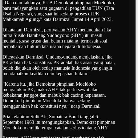
“Data dan faktanya, KLB Demokrat pimpinan Moeldoko,
baru melayangkan satu gugatan di pengadilan TUN (Tata
Usaha Negara), yang saat ini sedang proses di PK
Mahkamah Agung,” kata Darmizal Jumat 14 April 2023.
Dikatakan Darmizal, pernyataan AHY menandakan jika
putra Susilo Bambang Yudhoyono (SBY) itu masih
mentah, grasa grusu dan belum matang, termasuk soal
pemahaman hukum tata usaha negara di Indonesia.
Ditegaskan Darmizal, Undang-undang menjelaskan, jika
PK adalah hak konstitusi. PK adalah hak asasi yang halal,
boleh diajukan oleh setiap manusia Indonesia yang ingin
mendapatkan keadilan dan kepastian hukum.
“Karena itu, jika Demokrat pimpinan Moeldoko
mengajukan PK, maka AHY tak perlu sewot atau
kebakaran jenggot dan mabuk bak cacing kepanasan.
Demokrat pimpinan Moeldoko hanya sedang
menggunakan hak konstitusi nya,” ucap Darmizal.
Pria kelahiran Sulit Air, Sumatera Barat tanggal 6
September 1963 itu mengungkapkan, Demokrat pimpinan
Moeldoko memiliki empat catatan serius tentang AHY.