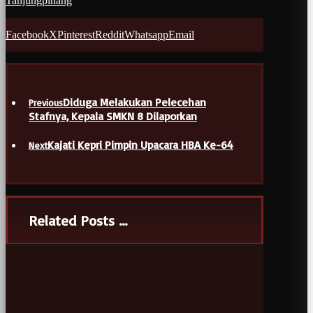
Tanjungpinang
Facebook
X
Pinterest
Reddit
Whatsapp
Email
Diduga Melakukan Pelecehan
Previous
Stafnya, Kepala SMKN 8 Dilaporkan
Kajati Kepri Pimpin Upacara HBA Ke-64
Next
Related Posts ...