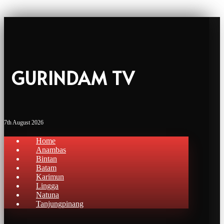
GURINDAM TV
7th August 2026
Home
Anambas
Bintan
Batam
Karimun
Lingga
Natuna
Tanjungpinang