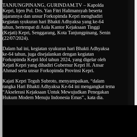
TANJUNGPINANG, GURINDAM.TV – Kapolda
Kepri, Irjen Pol. Drs. Yan Fitri Halimansyah beserta
jajarannya dan unsur Forkopimda Kepri menghadiri
kegiatan syukuran hari Bhakti Adhyaksa yang ke-64
tahun, bertempat di Aula Kantor Kejaksaan Tinggi
(Kejati) Kepri, Senggarang, Kota Tanjungpinang, Senin
(22/07/2024).
Dalam hal ini, kegiatan syukuran hari Bhakti Adhyaksa
ke-64 tahun, juga disejalankan dengan kegiatan
Forkopimda Kepri Idol tahun 2024, yang digelar oleh
Kejati Kepri yang dihadiri Gubernur Kepri H. Ansar
Ahmad serta unsur Forkopimda Provinsi Kepri.
Kajati Kepri Teguh Subroto, menyampaikan, “dalam
rangka Hari Bhakti Adhyaksa Ke-64 ini mengangkat tema
“Akselerasi Kejaksaan Untuk Mewujudkan Penegakan
Hukum Modern Menuju Indonesia Emas”., kata dia.