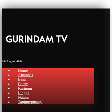
GURINDAM TV
9th August 2026
Home
Anambas
Bintan
Batam
Karimun
Lingga
Natuna
Tanjungpinang