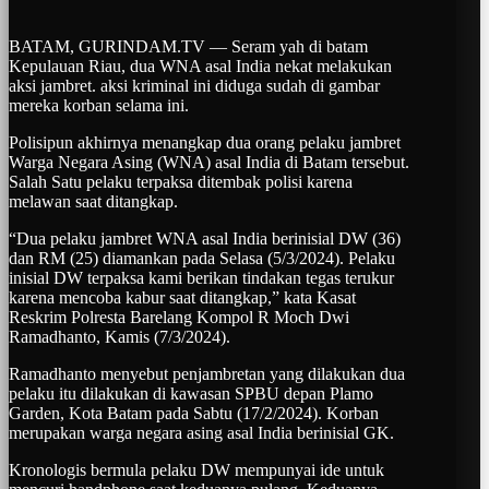
BATAM, GURINDAM.TV — Seram yah di batam
Kepulauan Riau, dua WNA asal India nekat melakukan
aksi jambret. aksi kriminal ini diduga sudah di gambar
mereka korban selama ini.
Polisipun akhirnya menangkap dua orang pelaku jambret
Warga Negara Asing (WNA) asal India di Batam tersebut.
Salah Satu pelaku terpaksa ditembak polisi karena
melawan saat ditangkap.
“Dua pelaku jambret WNA asal India berinisial DW (36)
dan RM (25) diamankan pada Selasa (5/3/2024). Pelaku
inisial DW terpaksa kami berikan tindakan tegas terukur
karena mencoba kabur saat ditangkap,” kata Kasat
Reskrim Polresta Barelang Kompol R Moch Dwi
Ramadhanto, Kamis (7/3/2024).
Ramadhanto menyebut penjambretan yang dilakukan dua
pelaku itu dilakukan di kawasan SPBU depan Plamo
Garden, Kota Batam pada Sabtu (17/2/2024). Korban
merupakan warga negara asing asal India berinisial GK.
Kronologis bermula pelaku DW mempunyai ide untuk