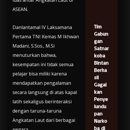
luas antar Angkatan Laut di
ASEAN.
Tim
Danlantamal IV Laksamana
Gabun
Pertama TNI Kemas M Ikhwan
gan
Madani, S.Sos., M.Si
Satnar
menuturkan bahwa,
koba
Bintan
kesempatan ini tidak semua
Berha
pelajar bisa miliki karena
sil
mendapatkan pengalaman
Gagal
kan
secara langsung di atas kapal
Penye
latih sekaligus berinteraksi
lundu
dengan taruna-taruna
pan
Angkatan Laut dari berbagai
Narko
ba di
negara.