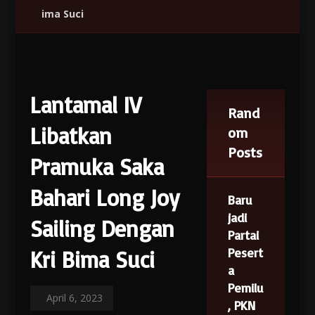
ima Suci
Lantamal IV
Rand
Libatkan
om
Posts
Pramuka Saka
Bahari Long Joy
Baru
jadi
Sailing Dengan
Partai
Pesert
Kri Bima Suci
a
Pemilu
April 6, 2023
, PKN