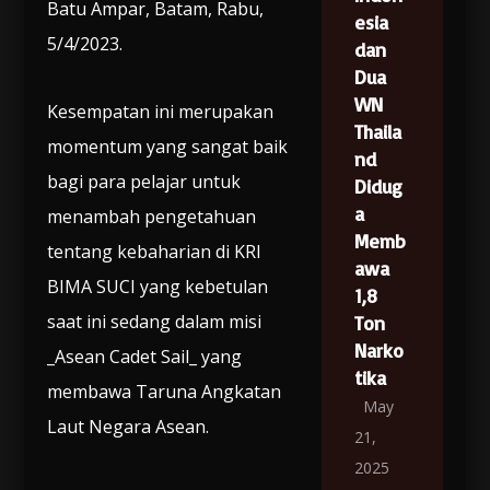
Batu Ampar, Batam, Rabu,
esia
5/4/2023.
dan
Dua
WN
Kesempatan ini merupakan
Thaila
momentum yang sangat baik
nd
bagi para pelajar untuk
Didug
a
menambah pengetahuan
Memb
tentang kebaharian di KRI
awa
BIMA SUCI yang kebetulan
1,8
saat ini sedang dalam misi
Ton
Narko
_Asean Cadet Sail_ yang
tika
membawa Taruna Angkatan
May
Laut Negara Asean.
21,
2025