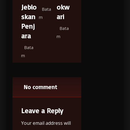
Jeblo
okw
Bata
skan
ari
m
Penj
Bata
ara
m
Bata
m
No comment
Leave a Reply
Your email address will