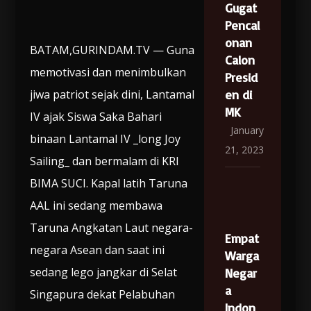
Gugat
Pencal
onan
BATAM,GURINDAM.TV — Guna
Calon
memotivasi dan menimbulkan
Presid
jiwa patriot sejak dini, Lantamal
en di
MK
IV ajak Siswa Saka Bahari
January
binaan Lantamal IV _long Joy
21, 2023
Sailing_ dan bermalam di KRI
BIMA SUCI. Kapal latih Taruna
AAL ini sedang membawa
Taruna Angkatan Laut negara-
Empat
negara Asean dan saat ini
Warga
sedang lego jangkar di Selat
Negar
a
Singapura dekat Pelabuhan
Indon