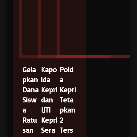
Gela
Kapo
Pold
pkan
lda
a
Dana
Kepri
Kepri
Sisw
dan
Teta
a
IJTI
pkan
Ratu
Kepri
2
san
Sera
Ters