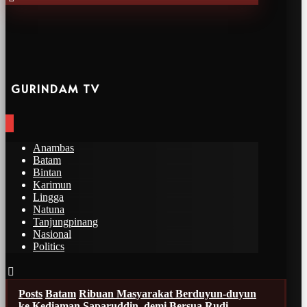
GURINDAM TV
Anambas
Batam
Bintan
Karimun
Lingga
Natuna
Tanjungpinang
Nasional
Politics
Posts
Batam
Ribuan Masyarakat Berduyun-duyun
ke Kediaman Saparuddin, demi Bersua Rudi-