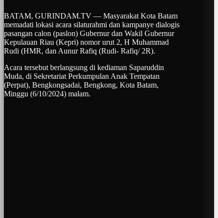
BATAM, GURINDAM.TV — Masyarakat Kota Batam
memadati lokasi acara silaturahmi dan kampanye dialogis
pasangan calon (paslon) Gubernur dan Wakil Gubernur
Kepulauan Riau (Kepri) nomor urut 2, H Muhammad
Rudi (HMR, dan Aunur Rafiq (Rudi- Rafiq/ 2R).
Acara tersebut berlangsung di kediaman Saparuddin
Muda, di Sekretariat Perkumpulan Anak Tempatan
(Perpat), Bengkongsadai, Bengkong, Kota Batam,
Minggu (6/10/2024) malam.