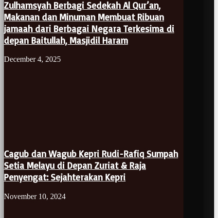
Zulhamsyah Berbagi Sedekah Al Qur’an,
Makanan dan Minuman Membuat Ribuan
jamaah dari Berbagai Negara Terkesima di
depan Baitullah, Masjidil Haram
December 4, 2025
Cagub dan Wagub Kepri Rudi-Rafiq Sumpah
Setia Melayu di Depan Zuriat & Raja
Penyengat: Sejahterakan Kepri
November 10, 2024