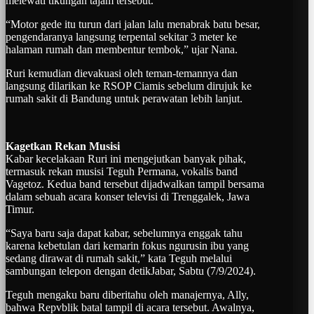
melewati tikungan tajam tersebut.
“Motor gede itu turun dari jalan lalu menabrak batu besar,
pengendaranya langsung terpental sekitar 3 meter ke
halaman rumah dan membentur tembok,” ujar Nana.
Ruri kemudian dievakuasi oleh teman-temannya dan
langsung dilarikan ke RSOP Ciamis sebelum dirujuk ke
rumah sakit di Bandung untuk perawatan lebih lanjut.
Kagetkan Rekan Musisi
Kabar kecelakaan Ruri ini mengejutkan banyak pihak,
termasuk rekan musisi Teguh Permana, vokalis band
Vagetoz. Kedua band tersebut dijadwalkan tampil bersama
dalam sebuah acara konser televisi di Trenggalek, Jawa
Timur.
“Saya baru saja dapat kabar, sebelumnya enggak tahu
karena kebetulan dari kemarin fokus ngurusin ibu yang
sedang dirawat di rumah sakit,” kata Teguh melalui
sambungan telepon dengan detikJabar, Sabtu (7/9/2024).
Teguh mengaku baru diberitahu oleh manajernya, Ally,
bahwa Repvblik batal tampil di acara tersebut. Awalnya,