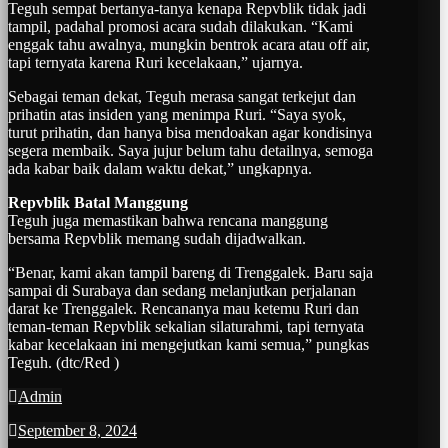
Teguh sempat bertanya-tanya kenapa Repvblik tidak jadi
tampil, padahal promosi acara sudah dilakukan. “Kami
enggak tahu awalnya, mungkin bentrok acara atau off air,
tapi ternyata karena Ruri kecelakaan,” ujarnya.
Sebagai teman dekat, Teguh merasa sangat terkejut dan
prihatin atas insiden yang menimpa Ruri. “Saya syok,
turut prihatin, dan hanya bisa mendoakan agar kondisinya
segera membaik. Saya jujur belum tahu detailnya, semoga
ada kabar baik dalam waktu dekat,” ungkapnya.
Repvblik Batal Manggung
Teguh juga memastikan bahwa rencana manggung
bersama Repvblik memang sudah dijadwalkan.
“Benar, kami akan tampil bareng di Trenggalek. Baru saja
sampai di Surabaya dan sedang melanjutkan perjalanan
darat ke Trenggalek. Rencananya mau ketemu Ruri dan
teman-teman Repvblik sekalian silaturahmi, tapi ternyata
kabar kecelakaan ini mengejutkan kami semua,” pungkas
Teguh. (dtc/Red )
Admin
September 8, 2024