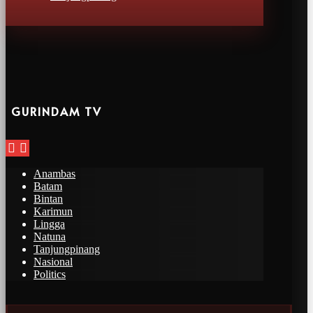
GURINDAM TV
Anambas
Batam
Bintan
Karimun
Lingga
Natuna
Tanjungpinang
Nasional
Politics