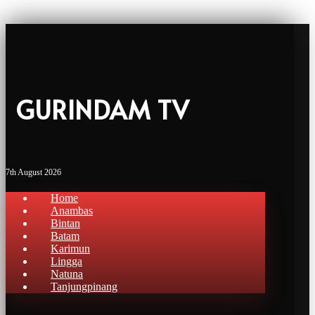
GURINDAM TV
7th August 2026
Home
Anambas
Bintan
Batam
Karimun
Lingga
Natuna
Tanjungpinang