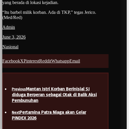
yang berada di lokasi kejadian.
“Itu barbel milik korban. Ada di TKP,” tegas Jerico.
(Med/Red)
Admin
June 3, 2026
Nasional
Facebook
X
Pinterest
Reddit
Whatsapp
Email
Mantan Istri Korban Berinisial SJ
Previous
diduga Berperan sebagai Otak di Balik Aksi
Pembunuhan
Pertamina Patra Niaga akan Gelar
Next
PINDEX 2026