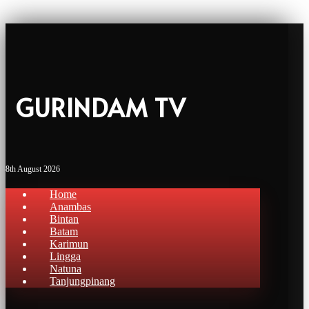
GURINDAM TV
8th August 2026
Home
Anambas
Bintan
Batam
Karimun
Lingga
Natuna
Tanjungpinang