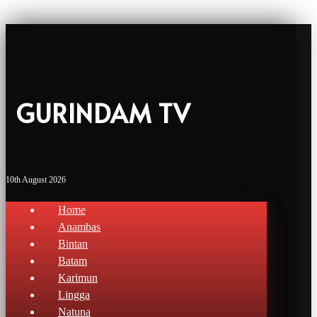
GURINDAM TV
10th August 2026
Home
Anambas
Bintan
Batam
Karimun
Lingga
Natuna