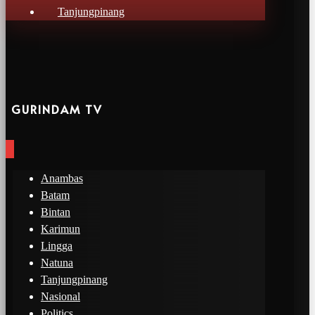
Tanjungpinang
GURINDAM TV
Anambas
Batam
Bintan
Karimun
Lingga
Natuna
Tanjungpinang
Nasional
Politics